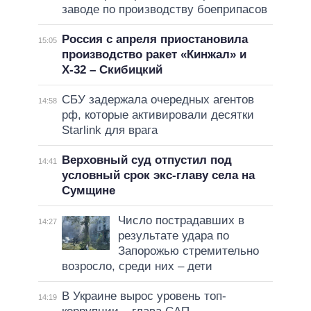
заводе по производству боеприпасов
Россия с апреля приостановила
15:05
производство ракет «Кинжал» и
Х-32 – Скибицкий
СБУ задержала очередных агентов
14:58
рф, которые активировали десятки
Starlink для врага
Верховный суд отпустил под
14:41
условный срок экс-главу села на
Сумщине
Число пострадавших в
14:27
результате удара по
Запорожью стремительно
возросло, среди них – дети
В Украине вырос уровень топ-
14:19