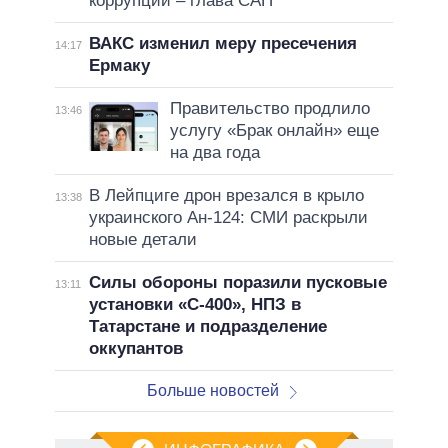
коррупции – глава САП
ВАКС изменил меру пресечения
14:17
Ермаку
Правительство продлило
13:46
услугу «Брак онлайн» еще
на два года
В Лейпциге дрон врезался в крыло
13:38
украинского Ан-124: СМИ раскрыли
новые детали
Силы обороны поразили пусковые
13:11
установки «С-400», НПЗ в
Татарстане и подразделение
оккупантов
Больше новостей