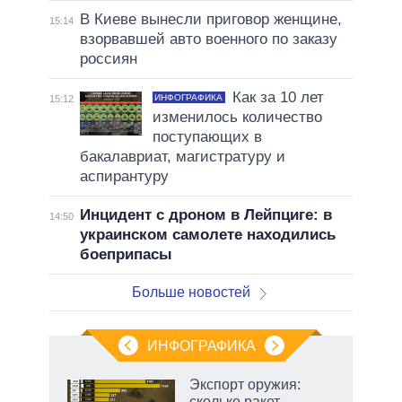
В Киеве вынесли приговор женщине,
15:14
взорвавшей авто военного по заказу
россиян
Как за 10 лет
ИНФОГРАФИКА
15:12
изменилось количество
поступающих в
бакалавриат, магистратуру и
аспирантуру
Инцидент с дроном в Лейпциге: в
14:50
украинском самолете находились
боеприпасы
Больше новостей
ИНФОГРАФИКА
Экспорт оружия:
о
сколько ракет,