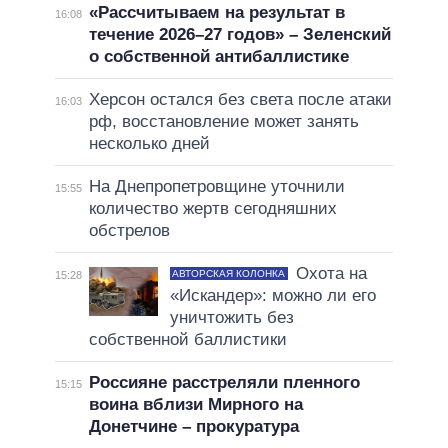
«Рассчитываем на результат в
16:08
течение 2026–27 годов» – Зеленский
о собственной антибаллистике
Херсон остался без света после атаки
16:03
рф, восстановление может занять
несколько дней
На Днепропетровщине уточнили
15:55
количество жертв сегодняшних
обстрелов
Охота на
АВТОРСКАЯ КОЛОНКА
15:28
«Искандер»: можно ли его
уничтожить без
собственной баллистики
Россияне расстреляли пленного
15:15
воина вблизи Мирного на
Донетчине – прокуратура