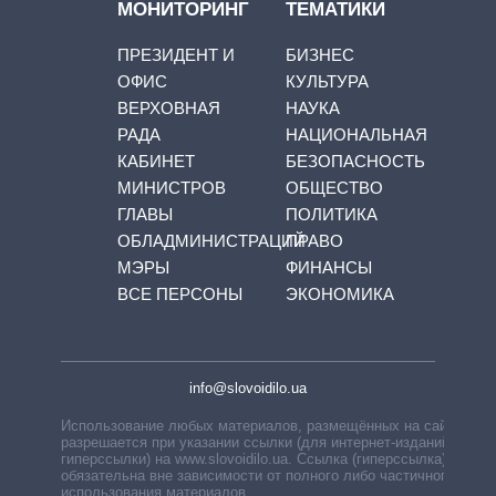
МОНИТОРИНГ
ТЕМАТИКИ
ПРЕЗИДЕНТ И
БИЗНЕС
ОФИС
КУЛЬТУРА
ВЕРХОВНАЯ
НАУКА
РАДА
НАЦИОНАЛЬНАЯ
КАБИНЕТ
БЕЗОПАСНОСТЬ
МИНИСТРОВ
ОБЩЕСТВО
ГЛАВЫ
ПОЛИТИКА
ОБЛАДМИНИСТРАЦИЙ
ПРАВО
МЭРЫ
ФИНАНСЫ
ВСЕ ПЕРСОНЫ
ЭКОНОМИКА
info@slovoidilo.ua
Использование любых материалов, размещённых на сайте,
разрешается при указании ссылки (для интернет-изданий —
гиперссылки) на www.slovoidilo.ua. Ссылка (гиперссылка)
обязательна вне зависимости от полного либо частичного
использования материалов.