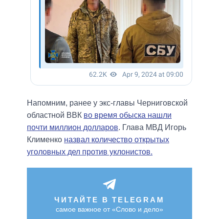
Напомним, ранее у экс-главы Черниговской
областной ВВК
во время обыска нашли
почти миллион долларов
. Глава МВД Игорь
Клименко
назвал количество открытых
уголовных дел против уклонистов.
ЧИТАЙТЕ В TELEGRAM
самое важное от «Слово и дело»