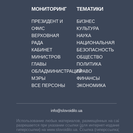
МОНИТОРИНГ
ТЕМАТИКИ
ПРЕЗИДЕНТ И
БИЗНЕС
ОФИС
КУЛЬТУРА
ВЕРХОВНАЯ
НАУКА
РАДА
НАЦИОНАЛЬНАЯ
КАБИНЕТ
БЕЗОПАСНОСТЬ
МИНИСТРОВ
ОБЩЕСТВО
ГЛАВЫ
ПОЛИТИКА
ОБЛАДМИНИСТРАЦИЙ
ПРАВО
МЭРЫ
ФИНАНСЫ
ВСЕ ПЕРСОНЫ
ЭКОНОМИКА
info@slovoidilo.ua
Использование любых материалов, размещённых на сайте,
разрешается при указании ссылки (для интернет-изданий —
гиперссылки) на www.slovoidilo.ua. Ссылка (гиперссылка)