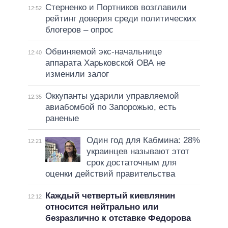
Стерненко и Портников возглавили
12:52
рейтинг доверия среди политических
блогеров – опрос
Обвиняемой экс-начальнице
12:40
аппарата Харьковской ОВА не
изменили залог
Оккупанты ударили управляемой
12:35
авиабомбой по Запорожью, есть
раненые
Один год для Кабмина: 28%
12:21
украинцев называют этот
срок достаточным для
оценки действий правительства
Каждый четвертый киевлянин
12:12
относится нейтрально или
безразлично к отставке Федорова