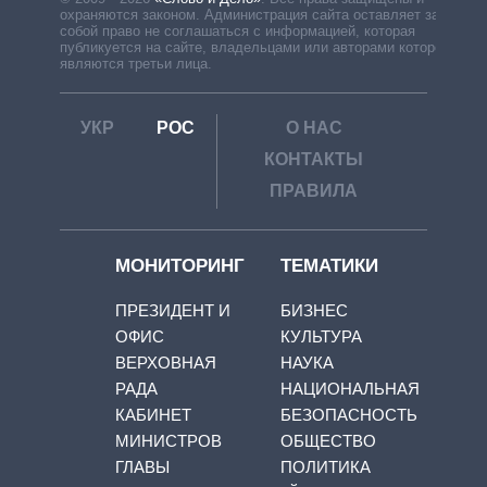
охраняются законом. Администрация сайта оставляет за
собой право не соглашаться с информацией, которая
публикуется на сайте, владельцами или авторами которой
являются третьи лица.
УКР
РОС
О НАС
КОНТАКТЫ
ПРАВИЛА
МОНИТОРИНГ
ТЕМАТИКИ
ПРЕЗИДЕНТ И
БИЗНЕС
ОФИС
КУЛЬТУРА
ВЕРХОВНАЯ
НАУКА
РАДА
НАЦИОНАЛЬНАЯ
КАБИНЕТ
БЕЗОПАСНОСТЬ
МИНИСТРОВ
ОБЩЕСТВО
ГЛАВЫ
ПОЛИТИКА