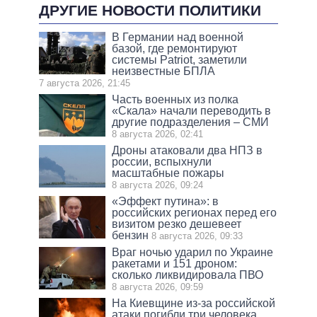
ДРУГИЕ НОВОСТИ ПОЛИТИКИ
В Германии над военной
базой, где ремонтируют
системы Patriot, заметили
неизвестные БПЛА
7 августа 2026, 21:45
Часть военных из полка
«Скала» начали переводить в
другие подразделения – СМИ
8 августа 2026, 02:41
Дроны атаковали два НПЗ в
россии, вспыхнули
масштабные пожары
8 августа 2026, 09:24
«Эффект путина»: в
российских регионах перед его
визитом резко дешевеет
бензин
8 августа 2026, 09:33
Враг ночью ударил по Украине
ракетами и 151 дроном:
сколько ликвидировала ПВО
8 августа 2026, 09:59
На Киевщине из-за российской
атаки погибли три человека,