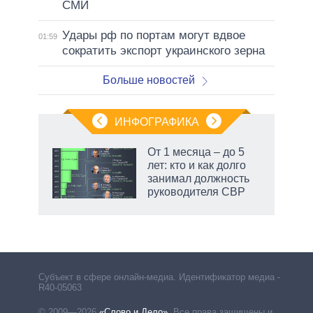
СМИ
Удары рф по портам могут вдвое
01:59
сократить экспорт украинского зерна
Больше новостей
ИНФОГРАФИКА
 как
От 1 месяца – до 5
чипы
лет: кто и как долго
ды и
занимал должность
т на
руководителя СВР
Субъект в сфере онлайн-медиа. Идентификатор медиа –
R40-05063
© 2009—2026
«Слово и Дело»
.
Все права защищены и