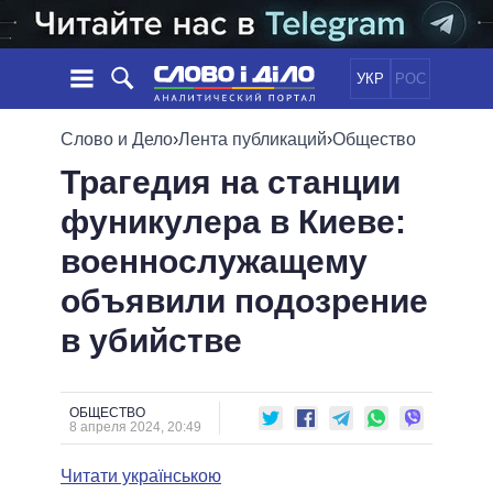
УКР
РОС
НОВОСТИ
Слово и Дело
›
Лента публикаций
›
Общество
Трагедия на станции
ОБЕЩАНИЯ
ЛЕНТА
ПОЛИТИКА
фуникулера в Киеве:
СОБЫТИЯ
ЭКОНОМИКА
ПОЛИТИКИ
военнослужащему
СТАТЬИ
ОБЩЕСТВО
ИНФОГРАФИКА
МНЕНИЯ
МИР
ВСЕ ПОЛИТИКИ
объявили подозрение
ОБЗОРЫ
ПРЕЗИДЕНТ И ОФИС
в убийстве
ВИДЕО
ДАЙДЖЕСТЫ
ВЕРХОВНАЯ РАДА
ПОДДЕРЖАТЬ
КАБИНЕТ МИНИСТРОВ
ГЛАВЫ ОБЛАДМИНИСТРАЦИЙ
ОБЩЕСТВО
СРАВНЕНИЕ ПОЛИТИКОВ
8 апреля 2024, 20:49
МЭРЫ
Читати українською
ВСЕ ПЕРСОНЫ