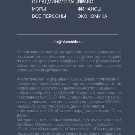
ОБЛАДМИНИСТРАЦИЙ
ПРАВО
МЭРЫ
ФИНАНСЫ
ВСЕ ПЕРСОНЫ
ЭКОНОМИКА
info@slovoidilo.ua
Использование любых материалов, размещённых на сайте,
разрешается при указании ссылки (для интернет-изданий —
гиперссылки) на www.slovoidilo.ua. Ссылка (гиперссылка)
обязательна вне зависимости от полного либо частичного
использования материалов.
Аналитическая информация об обещаниях политиков и
чиновников, размещенных на портале slovoidilo.ua, а также
информация о состоянии выполнения этих обещаний,
собрана и обработана ООО «ИА Слово и Дело» и является
собственностью ООО «ИА Слово и Дело». Инфографики,
размещенные на портале slovoidilo.ua, созданы ОО «Система
народного контроля Слово и Дело» и являются
собственностью ОО «Система народного контроля Слово и
Дело».
Материалы, отмеченные значками, публикуются на правах
рекламы: «Промо», «Новости компаний», «Позиция»,
«Партнерский материал», «Спецпроект», «При поддержке».
Редакция не несет ответственности за факты и оценочные