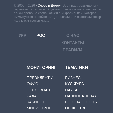
© 2009—2026
«Слово и Дело»
.
Все права защищены и
охраняются законом. Администрация сайта оставляет за
собой право не соглашаться с информацией, которая
публикуется на сайте, владельцами или авторами которой
являются третьи лица.
УКР
РОС
О НАС
КОНТАКТЫ
ПРАВИЛА
МОНИТОРИНГ
ТЕМАТИКИ
ПРЕЗИДЕНТ И
БИЗНЕС
ОФИС
КУЛЬТУРА
ВЕРХОВНАЯ
НАУКА
РАДА
НАЦИОНАЛЬНАЯ
КАБИНЕТ
БЕЗОПАСНОСТЬ
МИНИСТРОВ
ОБЩЕСТВО