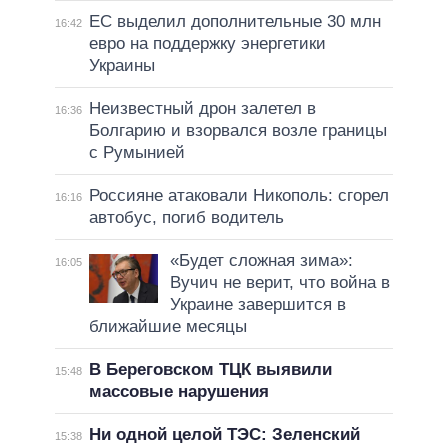
ЕС выделил дополнительные 30 млн
16:42
евро на поддержку энергетики
Украины
Неизвестный дрон залетел в
16:36
Болгарию и взорвался возле границы
с Румынией
Россияне атаковали Никополь: сгорел
16:16
автобус, погиб водитель
«Будет сложная зима»:
16:05
Вучич не верит, что война в
Украине завершится в
ближайшие месяцы
В Береговском ТЦК выявили
15:48
массовые нарушения
Ни одной целой ТЭС: Зеленский
15:38