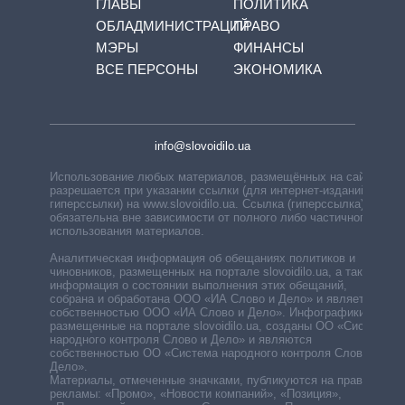
ГЛАВЫ
ПОЛИТИКА
ОБЛАДМИНИСТРАЦИЙ
ПРАВО
МЭРЫ
ФИНАНСЫ
ВСЕ ПЕРСОНЫ
ЭКОНОМИКА
info@slovoidilo.ua
Использование любых материалов, размещённых на сайте,
разрешается при указании ссылки (для интернет-изданий —
гиперссылки) на www.slovoidilo.ua. Ссылка (гиперссылка)
обязательна вне зависимости от полного либо частичного
использования материалов.
Аналитическая информация об обещаниях политиков и
чиновников, размещенных на портале slovoidilo.ua, а также
информация о состоянии выполнения этих обещаний,
собрана и обработана ООО «ИА Слово и Дело» и является
собственностью ООО «ИА Слово и Дело». Инфографики,
размещенные на портале slovoidilo.ua, созданы ОО «Система
народного контроля Слово и Дело» и являются
собственностью ОО «Система народного контроля Слово и
Дело».
Материалы, отмеченные значками, публикуются на правах
рекламы: «Промо», «Новости компаний», «Позиция»,