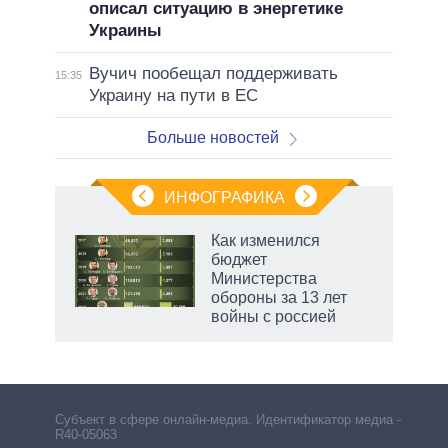
описал ситуацию в энергетике
Украины
Вучич пообещал поддерживать
15:35
Украину на пути в ЕС
Больше новостей
ИНФОГРАФИКА
 5
Как изменился
го
бюджет
сть
Министерства
ВР
обороны за 13 лет
войны с россией
Субъект в сфере онлайн-медиа. Идентификатор медиа –
R40-05063