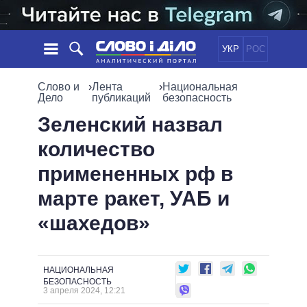
УКР
РОС
НОВОСТИ
Слово и
›
Лента
›
Национальная
Дело
публикаций
безопасность
ОБЕЩАНИЯ
ЛЕНТА
ПОЛИТИКА
Зеленский назвал
СОБЫТИЯ
ЭКОНОМИКА
количество
ПОЛИТИКИ
СТАТЬИ
ОБЩЕСТВО
примененных рф в
ИНФОГРАФИКА
МНЕНИЯ
МИР
ВСЕ ПОЛИТИКИ
марте ракет, УАБ и
ОБЗОРЫ
ПРЕЗИДЕНТ И ОФИС
ВИДЕО
«шахедов»
ДАЙДЖЕСТЫ
ВЕРХОВНАЯ РАДА
ПОДДЕРЖАТЬ
КАБИНЕТ МИНИСТРОВ
ГЛАВЫ ОБЛАДМИНИСТРАЦИЙ
СРАВНЕНИЕ ПОЛИТИКОВ
НАЦИОНАЛЬНАЯ
МЭРЫ
БЕЗОПАСНОСТЬ
3 апреля 2024, 12:21
ВСЕ ПЕРСОНЫ