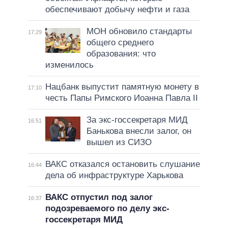
обеспечивают добычу нефти и газа
МОН обновило стандарты
17:29
общего среднего
образования: что
изменилось
Нацбанк выпустит памятную монету в
17:10
честь Папы Римского Иоанна Павла II
За экс-госсекретаря МИД
16:51
Банькова внесли залог, он
вышел из СИЗО
ВАКС отказался остановить слушание
16:44
дела об инфраструктуре Харькова
ВАКС отпустил под залог
16:37
подозреваемого по делу экс-
госсекретаря МИД