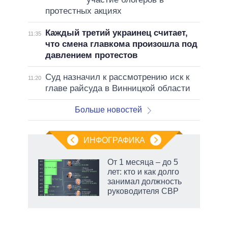
протестных акциях
Каждый третий украинец считает,
11:35
что смена главкома произошла под
давлением протестов
Суд назначил к рассмотрению иск к
11:20
главе райсуда в Винницкой области
Больше новостей
ИНФОГРАФИКА
еля
От 1 месяца – до 5
лет: кто и как долго
занимал должность
руководителя СВР
рф