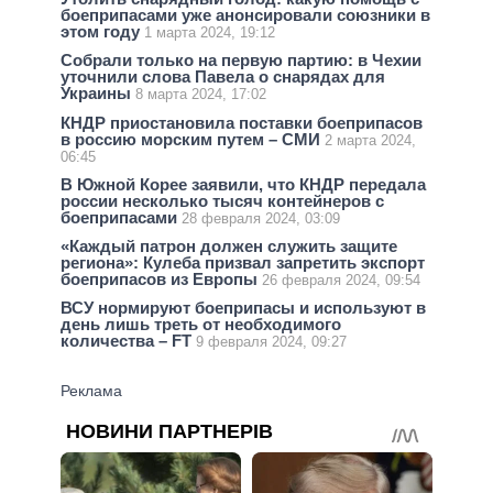
боеприпасами уже анонсировали союзники в
этом году
1 марта 2024, 19:12
Собрали только на первую партию: в Чехии
уточнили слова Павела о снарядах для
Украины
8 марта 2024, 17:02
КНДР приостановила поставки боеприпасов
в россию морским путем – СМИ
2 марта 2024,
06:45
В Южной Корее заявили, что КНДР передала
россии несколько тысяч контейнеров с
боеприпасами
28 февраля 2024, 03:09
«Каждый патрон должен служить защите
региона»: Кулеба призвал запретить экспорт
боеприпасов из Европы
26 февраля 2024, 09:54
ВСУ нормируют боеприпасы и используют в
день лишь треть от необходимого
количества – FT
9 февраля 2024, 09:27