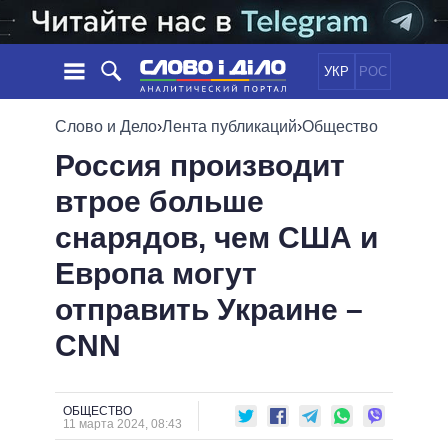
УКР
РОС
НОВОСТИ
Слово и Дело
›
Лента публикаций
›
Общество
Россия производит
ОБЕЩАНИЯ
ЛЕНТА
ПОЛИТИКА
втрое больше
СОБЫТИЯ
ЭКОНОМИКА
ПОЛИТИКИ
снарядов, чем США и
СТАТЬИ
ОБЩЕСТВО
ИНФОГРАФИКА
МНЕНИЯ
МИР
ВСЕ ПОЛИТИКИ
Европа могут
ОБЗОРЫ
ПРЕЗИДЕНТ И ОФИС
отправить Украине –
ВИДЕО
ДАЙДЖЕСТЫ
ВЕРХОВНАЯ РАДА
CNN
ПОДДЕРЖАТЬ
КАБИНЕТ МИНИСТРОВ
ГЛАВЫ ОБЛАДМИНИСТРАЦИЙ
СРАВНЕНИЕ ПОЛИТИКОВ
МЭРЫ
ОБЩЕСТВО
11 марта 2024, 08:43
ВСЕ ПЕРСОНЫ