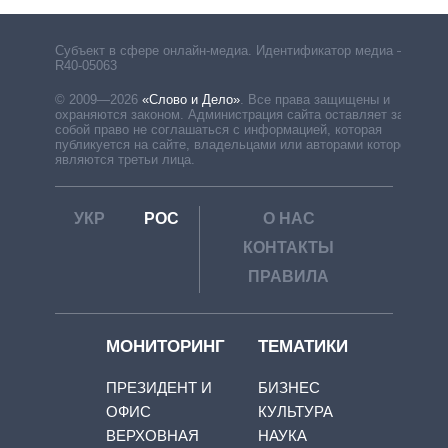
Субъект в сфере онлайн-медиа. Идентификатор медиа –
R40-05063
© 2009—2026
«Слово и Дело»
.
Все права защищены и
охраняются законом. Администрация сайта оставляет за
собой право не соглашаться с информацией, которая
публикуется на сайте, владельцами или авторами которой
являются третьи лица.
УКР
РОС
О НАС
КОНТАКТЫ
ПРАВИЛА
МОНИТОРИНГ
ТЕМАТИКИ
ПРЕЗИДЕНТ И
БИЗНЕС
ОФИС
КУЛЬТУРА
ВЕРХОВНАЯ
НАУКА