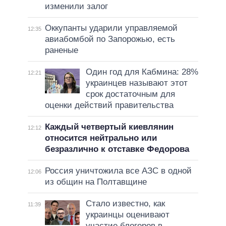
изменили залог
Оккупанты ударили управляемой
12:35
авиабомбой по Запорожью, есть
раненые
Один год для Кабмина: 28%
12:21
украинцев называют этот
срок достаточным для
оценки действий правительства
Каждый четвертый киевлянин
12:12
относится нейтрально или
безразлично к отставке Федорова
Россия уничтожила все АЗС в одной
12:06
из общин на Полтавщине
Стало известно, как
11:39
украинцы оценивают
участие блогеров в