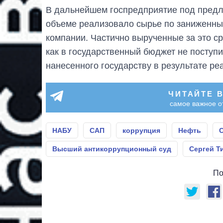
В дальнейшем госпредприятие под пред
объеме реализовало сырье по заниженны
компании. Частично вырученные за это ср
как в государственный бюджет не поступ
нанесенного государству в результате ре
ЧИТАЙТЕ 
самое важное о
НАБУ
САП
коррупция
Нефть
С
Высший антикоррупционный суд
Сергей Т
По