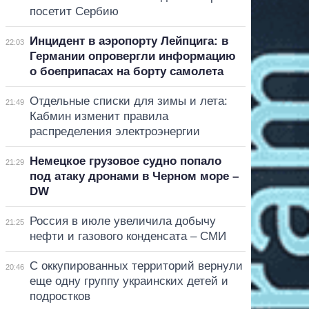
посетит Сербию
Инцидент в аэропорту Лейпцига: в
22:03
Германии опровергли информацию
о боеприпасах на борту самолета
Отдельные списки для зимы и лета:
21:49
Кабмин изменит правила
распределения электроэнергии
Немецкое грузовое судно попало
21:29
под атаку дронами в Черном море –
DW
Россия в июле увеличила добычу
21:25
нефти и газового конденсата – СМИ
С оккупированных территорий вернули
20:46
еще одну группу украинских детей и
подростков