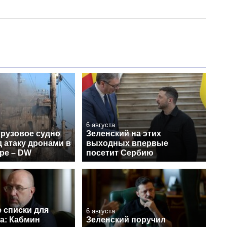
6 августа
грузовое судно
Зеленский на этих
 атаку дронами в
выходных впервые
ре – DW
посетит Сербию
 списки для
6 августа
а: Кабмин
Зеленский поручил