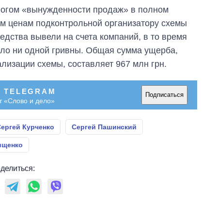
логом «вынужденности продаж» в полном
м ценам подконтрольной организатору схемы
едства вывели на счета компаний, в то время
ило ни одной гривны. Общая сумма ущерба,
ализации схемы, составляет 967 млн грн.
В TELEGRAM
Подписаться
т «Слово и дело»
ергей Курченко
Сергей Пашинский
ищенко
делиться: