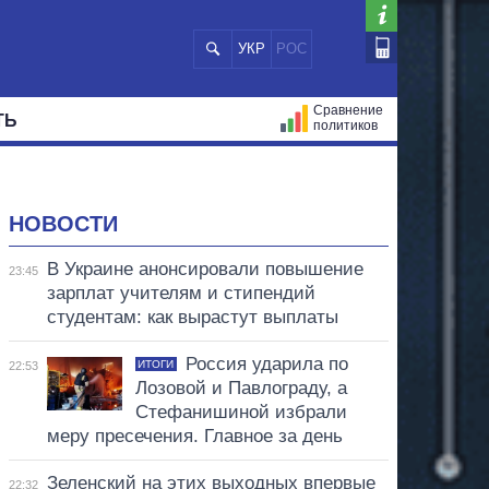
УКР
РОС
Сравнение
ТЬ
политиков
СТРАЦИЙ
МЭРЫ
ВСЕ ПЕРСОНЫ
НОВОСТИ
В Украине анонсировали повышение
23:45
зарплат учителям и стипендий
студентам: как вырастут выплаты
Россия ударила по
ИТОГИ
22:53
Лозовой и Павлограду, а
Стефанишиной избрали
меру пресечения. Главное за день
Зеленский на этих выходных впервые
22:32