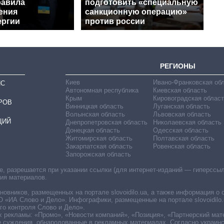
равила
подготовить «специальную
ения
санкционную операцию»
ергии
против россии
РЕГИОНЫ
Киев
Ивано-Франковская об
ИС
Автономная республика
Киевская область
Крым
Кировоградская област
РОВ
Винницкая область
Луганская область
Волынская область
Львовская область
ЦИЙ
Днепропетровская область
Николаевская область
Донецкая область
Одесская область
Житомирская область
Полтавская область
Закарпатская область
Ровенская область
Запорожская область
 разрешается при указании ссылки (для интернет-изданий — гиперссылки
ния материалов.
овников, размещенных на портале slovoidilo.ua, а также информация о 
«ИА Слово и Дело». Инфографики, размещенные на портале slovoidilo.
о контроля Слово и Дело».
х рекламы: «Промо», «Новости компаний», «Позиция», «Партнерский мат
е суждения, обнародованные в рекламных материалах. Согласно украин