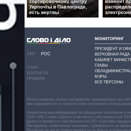
сортировочному центру
изменит п
Укрпочты в Павлограде,
распредел
есть жертвы
электроэн
МОНИТОРИНГ
ПРЕЗИДЕНТ И ОФ
УКР
РОС
ВЕРХОВНАЯ РАДА
КАБИНЕТ МИНИСТ
ГЛАВЫ
О НАС
ОБЛАДМИНИСТРА
КОНТАКТЫ
МЭРЫ
ПРАВИЛА
ВСЕ ПЕРСОНЫ
Использование любых материалов, размещённых на сайте,
вне зависимости от полного либо частичного использова
Аналитическая информация об обещаниях политиков и чин
ООО «ИА Слово и Дело» и является собственностью ООО 
Дело» и являются собственностью ОО «Система народног
Материалы, отмеченные значками, публикуются на права
Редакция не несет ответственности за факты и оценочны