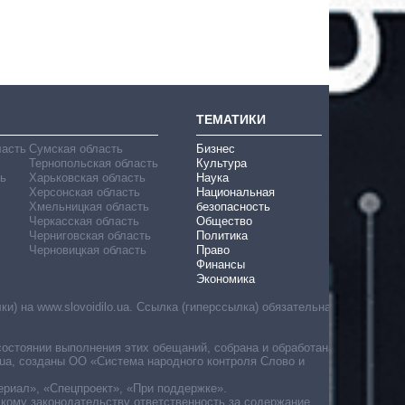
ТЕМАТИКИ
ласть
Сумская область
Бизнес
Тернопольская область
Культура
ь
Харьковская область
Наука
Херсонская область
Национальная
Хмельницкая область
безопасность
Черкасская область
Общество
Черниговская область
Политика
Черновицкая область
Право
Финансы
Экономика
) на www.slovoidilo.ua. Ссылка (гиперссылка) обязательна
состоянии выполнения этих обещаний, собрана и обработана
ua, созданы ОО «Система народного контроля Слово и
ериал», «Спецпроект», «При поддержке».
скому законодательству ответственность за содержание