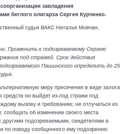
 соорганизации завладения
и беглого олигарха Сергея Курченко.
ственный судья ВАКС Наталья Мовчан,
о. Применить к подозреваемому Сергею
ержания под стражей. Срок действия
подозреваемого Пашинского определить до 25
удья.
ьтернативную меру пресечения в виде залога
я средств он выйдет из-под стражи под
Как изменился
ждому вызову и требованию; не отлучаться из
бюджет
я; сообщать об изменении своего места
Министерства
обороны за 13 лет
с другими подозреваемыми, свидетелями в
войны с россией
и по поводу сообщенного ему подозрения;