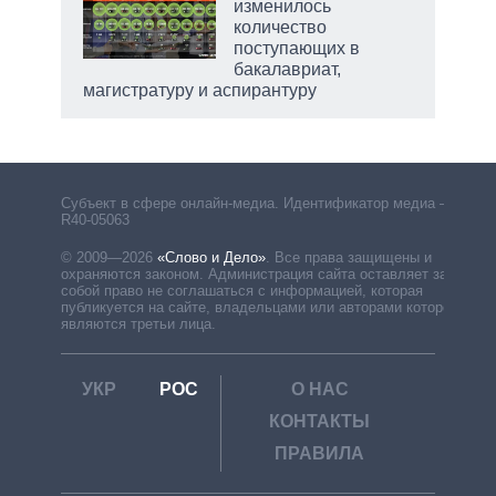
изменилось
количество
поступающих в
бакалавриат,
магистратуру и аспирантуру
Субъект в сфере онлайн-медиа. Идентификатор медиа –
R40-05063
© 2009—2026
«Слово и Дело»
.
Все права защищены и
охраняются законом. Администрация сайта оставляет за
собой право не соглашаться с информацией, которая
публикуется на сайте, владельцами или авторами которой
являются третьи лица.
УКР
РОС
О НАС
КОНТАКТЫ
ПРАВИЛА