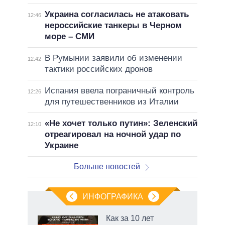
Украина согласилась не атаковать
12:46
нероссийские танкеры в Черном
море – СМИ
В Румынии заявили об изменении
12:42
тактики российских дронов
Испания ввела пограничный контроль
12:26
для путешественников из Италии
«Не хочет только путин»: Зеленский
12:10
отреагировал на ночной удар по
Украине
Больше новостей
ИНФОГРАФИКА
еля
Как за 10 лет