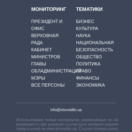
МОНИТОРИНГ
ТЕМАТИКИ
ПРЕЗИДЕНТ И
БИЗНЕС
ОФИС
КУЛЬТУРА
ВЕРХОВНАЯ
НАУКА
РАДА
НАЦИОНАЛЬНАЯ
КАБИНЕТ
БЕЗОПАСНОСТЬ
МИНИСТРОВ
ОБЩЕСТВО
ГЛАВЫ
ПОЛИТИКА
ОБЛАДМИНИСТРАЦИЙ
ПРАВО
МЭРЫ
ФИНАНСЫ
ВСЕ ПЕРСОНЫ
ЭКОНОМИКА
info@slovoidilo.ua
Использование любых материалов, размещённых на сайте,
разрешается при указании ссылки (для интернет-изданий —
гиперссылки) на www.slovoidilo.ua. Ссылка (гиперссылка)