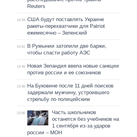
Reuters
США будут поставлять Украине
14:39
ракеты-перехватчики для Patriot
ежемесячно – Зеленский
В Румынии затопили две баржи,
14:02
чтобы спасти работу АЭС
Новая Зеландия ввела новые санкции
13:49
против россии и ее союзников
На Буковине после 11 дней поисков
13:36
задержали мужчину, устроившего
стрельбу по полицейским
Часть школьников
13:06
останется без учебников на
1 сентября из-за ударов
россии – МОН