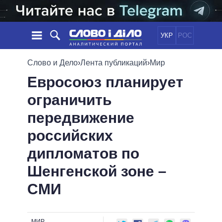
УКР
РОС
НОВОСТИ
Слово и Дело
›
Лента публикаций
›
Мир
Евросоюз планирует
ОБЕЩАНИЯ
ЛЕНТА
ПОЛИТИКА
ограничить
СОБЫТИЯ
ЭКОНОМИКА
ПОЛИТИКИ
передвижение
СТАТЬИ
ОБЩЕСТВО
ИНФОГРАФИКА
МНЕНИЯ
МИР
ВСЕ ПОЛИТИКИ
российских
ОБЗОРЫ
ПРЕЗИДЕНТ И ОФИС
дипломатов по
ВИДЕО
ДАЙДЖЕСТЫ
ВЕРХОВНАЯ РАДА
Шенгенской зоне –
ПОДДЕРЖАТЬ
КАБИНЕТ МИНИСТРОВ
СМИ
ГЛАВЫ ОБЛАДМИНИСТРАЦИЙ
СРАВНЕНИЕ ПОЛИТИКОВ
МЭРЫ
ВСЕ ПЕРСОНЫ
МИР