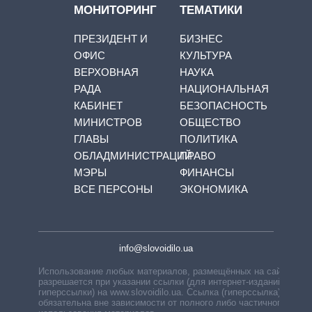
МОНИТОРИНГ
ТЕМАТИКИ
ПРЕЗИДЕНТ И
БИЗНЕС
ОФИС
КУЛЬТУРА
ВЕРХОВНАЯ
НАУКА
РАДА
НАЦИОНАЛЬНАЯ
КАБИНЕТ
БЕЗОПАСНОСТЬ
МИНИСТРОВ
ОБЩЕСТВО
ГЛАВЫ
ПОЛИТИКА
ОБЛАДМИНИСТРАЦИЙ
ПРАВО
МЭРЫ
ФИНАНСЫ
ВСЕ ПЕРСОНЫ
ЭКОНОМИКА
info@slovoidilo.ua
Использование любых материалов, размещённых на сайте,
разрешается при указании ссылки (для интернет-изданий —
гиперссылки) на www.slovoidilo.ua. Ссылка (гиперссылка)
обязательна вне зависимости от полного либо частичного