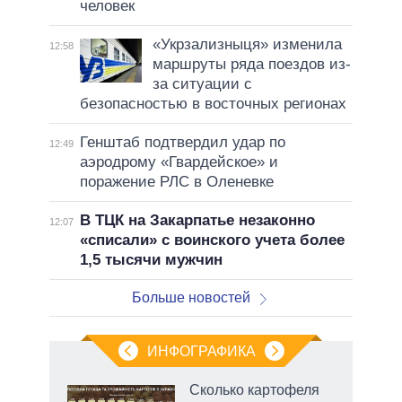
человек
«Укрзализныця» изменила
12:58
маршруты ряда поездов из-
за ситуации с
безопасностью в восточных регионах
Генштаб подтвердил удар по
12:49
аэродрому «Гвардейское» и
поражение РЛС в Оленевке
В ТЦК на Закарпатье незаконно
12:07
«списали» с воинского учета более
1,5 тысячи мужчин
Больше новостей
ИНФОГРАФИКА
Сколько картофеля