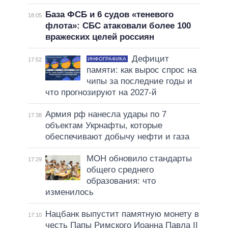
База ФСБ и 6 судов «теневого
18:05
флота»: СБС атаковали более 100
вражеских целей россиян
Дефицит
ИНФОГРАФИКА
17:52
памяти: как вырос спрос на
чипы за последние годы и
что прогнозируют на 2027-й
Армия рф нанесла удары по 7
17:38
объектам Укрнафты, которые
обеспечивают добычу нефти и газа
МОН обновило стандарты
17:29
общего среднего
образования: что
изменилось
Нацбанк выпустит памятную монету в
17:10
честь Папы Римского Иоанна Павла II