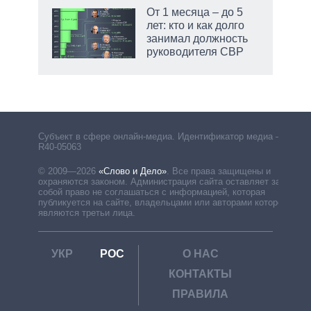
От 1 месяца – до 5
лет: кто и как долго
занимал должность
руководителя СВР
Субъект в сфере онлайн-медиа. Идентификатор медиа –
R40-05063
© 2009—2026
«Слово и Дело»
.
Все права защищены и
охраняются законом. Администрация сайта оставляет за
собой право не соглашаться с информацией, которая
публикуется на сайте, владельцами или авторами которой
являются третьи лица.
УКР
РОС
О НАС
КОНТАКТЫ
ПРАВИЛА