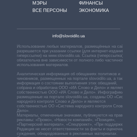
МЭРЫ
ФИНАНСЫ
ВСЕ ПЕРСОНЫ
ЭКОНОМИКА
info@slovoidilo.ua
Использование любых материалов, размещённых на сайте,
разрешается при указании ссылки (для интернет-изданий —
гиперссылки) на www.slovoidilo.ua. Ссылка (гиперссылка)
обязательна вне зависимости от полного либо частичного
использования материалов.
Аналитическая информация об обещаниях политиков и
чиновников, размещенных на портале slovoidilo.ua, а также
информация о состоянии выполнения этих обещаний,
собрана и обработана ООО «ИА Слово и Дело» и является
собственностью ООО «ИА Слово и Дело». Инфографики,
размещенные на портале slovoidilo.ua, созданы ОО «Система
народного контроля Слово и Дело» и являются
собственностью ОО «Система народного контроля Слово и
Дело».
Материалы, отмеченные значками, публикуются на правах
рекламы: «Промо», «Новости компаний», «Позиция»,
«Партнерский материал», «Спецпроект», «При поддержке».
Редакция не несет ответственности за факты и оценочные
суждения, обнародованные в рекламных материалах.