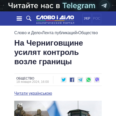
УКР
РОС
НОВОСТИ
Слово и Дело
›
Лента публикаций
›
Общество
На Черниговщине
ОБЕЩАНИЯ
ЛЕНТА
ПОЛИТИКА
усилят контроль
СОБЫТИЯ
ЭКОНОМИКА
ПОЛИТИКИ
возле границы
СТАТЬИ
ОБЩЕСТВО
ИНФОГРАФИКА
МНЕНИЯ
МИР
ВСЕ ПОЛИТИКИ
ОБЗОРЫ
ПРЕЗИДЕНТ И ОФИС
ВИДЕО
ОБЩЕСТВО
ДАЙДЖЕСТЫ
18 января 2024, 16:00
ВЕРХОВНАЯ РАДА
ПОДДЕРЖАТЬ
КАБИНЕТ МИНИСТРОВ
Читати українською
ГЛАВЫ ОБЛАДМИНИСТРАЦИЙ
СРАВНЕНИЕ ПОЛИТИКОВ
МЭРЫ
ВСЕ ПЕРСОНЫ