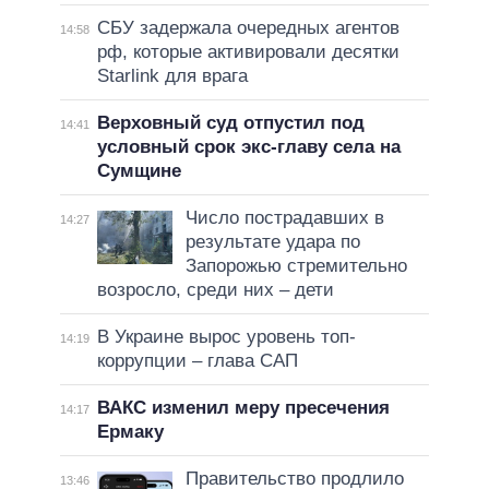
СБУ задержала очередных агентов
14:58
рф, которые активировали десятки
Starlink для врага
Верховный суд отпустил под
14:41
условный срок экс-главу села на
Сумщине
Число пострадавших в
14:27
результате удара по
Запорожью стремительно
возросло, среди них – дети
В Украине вырос уровень топ-
14:19
коррупции – глава САП
ВАКС изменил меру пресечения
14:17
Ермаку
Правительство продлило
13:46