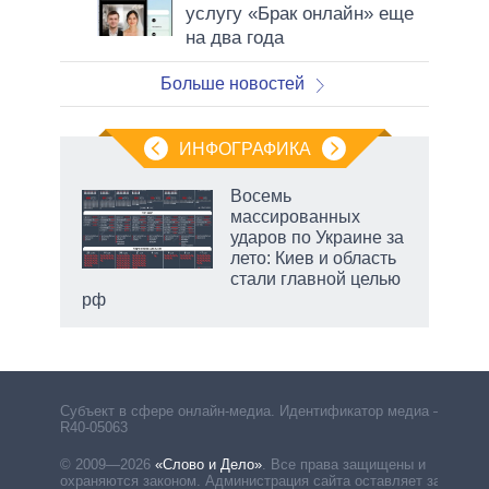
услугу «Брак онлайн» еще
на два года
Больше новостей
ИНФОГРАФИКА
еля
Восемь
массированных
ударов по Украине за
лето: Киев и область
стали главной целью
рф
Субъект в сфере онлайн-медиа. Идентификатор медиа –
R40-05063
© 2009—2026
«Слово и Дело»
.
Все права защищены и
охраняются законом. Администрация сайта оставляет за