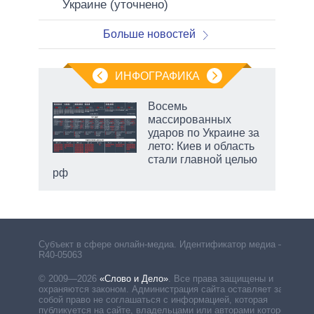
Украине (уточнено)
Больше новостей
ИНФОГРАФИКА
Восемь
массированных
т
ударов по Украине за
еры,
лето: Киев и область
ие
стали главной целью
рф
маги
Субъект в сфере онлайн-медиа. Идентификатор медиа –
R40-05063
© 2009—2026
«Слово и Дело»
.
Все права защищены и
охраняются законом. Администрация сайта оставляет за
собой право не соглашаться с информацией, которая
публикуется на сайте, владельцами или авторами которой