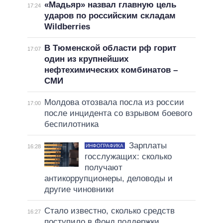
«Мадьяр» назвал главную цель
17:24
ударов по российским складам
Wildberries
В Тюменской области рф горит
17:07
один из крупнейших
нефтехимических комбинатов –
СМИ
Молдова отозвала посла из россии
17:00
после инцидента со взрывом боевого
беспилотника
Зарплаты
ИНФОГРАФИКА
16:28
госслужащих: сколько
получают
антикоррупционеры, деловоды и
другие чиновники
Стало известно, сколько средств
16:27
поступило в Фонд поддержки