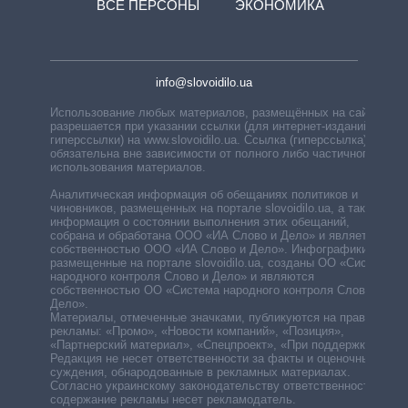
ВСЕ ПЕРСОНЫ
ЭКОНОМИКА
info@slovoidilo.ua
Использование любых материалов, размещённых на сайте,
разрешается при указании ссылки (для интернет-изданий —
гиперссылки) на www.slovoidilo.ua. Ссылка (гиперссылка)
обязательна вне зависимости от полного либо частичного
использования материалов.
Аналитическая информация об обещаниях политиков и
чиновников, размещенных на портале slovoidilo.ua, а также
информация о состоянии выполнения этих обещаний,
собрана и обработана ООО «ИА Слово и Дело» и является
собственностью ООО «ИА Слово и Дело». Инфографики,
размещенные на портале slovoidilo.ua, созданы ОО «Система
народного контроля Слово и Дело» и являются
собственностью ОО «Система народного контроля Слово и
Дело».
Материалы, отмеченные значками, публикуются на правах
рекламы: «Промо», «Новости компаний», «Позиция»,
«Партнерский материал», «Спецпроект», «При поддержке».
Редакция не несет ответственности за факты и оценочные
суждения, обнародованные в рекламных материалах.
Согласно украинскому законодательству ответственность за
содержание рекламы несет рекламодатель.