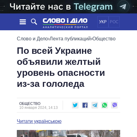
УКР
РОС
НОВОСТИ
Слово и Дело
›
Лента публикаций
›
Общество
По всей Украине
ОБЕЩАНИЯ
ЛЕНТА
ПОЛИТИКА
объявили желтый
СОБЫТИЯ
ЭКОНОМИКА
ПОЛИТИКИ
уровень опасности
СТАТЬИ
ОБЩЕСТВО
ИНФОГРАФИКА
МНЕНИЯ
МИР
ВСЕ ПОЛИТИКИ
из-за гололеда
ОБЗОРЫ
ПРЕЗИДЕНТ И ОФИС
ВИДЕО
ДАЙДЖЕСТЫ
ВЕРХОВНАЯ РАДА
ОБЩЕСТВО
ПОДДЕРЖАТЬ
КАБИНЕТ МИНИСТРОВ
10 января 2024, 14:13
ГЛАВЫ ОБЛАДМИНИСТРАЦИЙ
СРАВНЕНИЕ ПОЛИТИКОВ
Читати українською
МЭРЫ
ВСЕ ПЕРСОНЫ