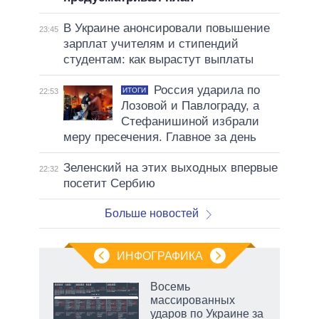
В Украине анонсировали повышение
23:45
зарплат учителям и стипендий
студентам: как вырастут выплаты
Россия ударила по
ИТОГИ
22:53
Лозовой и Павлограду, а
Стефанишиной избрали
меру пресечения. Главное за день
Зеленский на этих выходных впервые
22:32
посетит Сербию
Больше новостей
ИНФОГРАФИКА
рифы
Восемь
у в
массированных
 на
ударов по Украине за