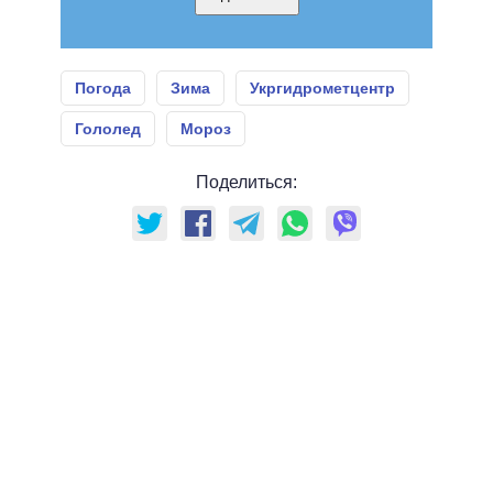
Погода
Зима
Укргидрометцентр
Гололед
Мороз
Поделиться: