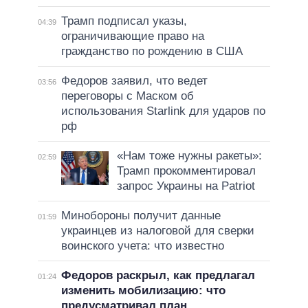
Трамп подписал указы,
04:39
ограничивающие право на
гражданство по рождению в США
Федоров заявил, что ведет
03:56
переговоры с Маском об
использования Starlink для ударов по
рф
«Нам тоже нужны ракеты»:
02:59
Трамп прокомментировал
запрос Украины на Patriot
Минобороны получит данные
01:59
украинцев из налоговой для сверки
воинского учета: что известно
Федоров раскрыл, как предлагал
01:24
изменить мобилизацию: что
предусматривал план