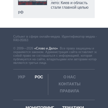
лето: Киев и область
стали главной целью
рф
Субъект в сфере онлайн-медиа. Идентификатор медиа –
R40-05063
© 2009—2026
«Слово и Дело»
.
Все права защищены и
охраняются законом. Администрация сайта оставляет за
собой право не соглашаться с информацией, которая
публикуется на сайте, владельцами или авторами которой
являются третьи лица.
УКР
РОС
О НАС
КОНТАКТЫ
ПРАВИЛА
МОНИТОРИНГ
ТЕМАТИКИ