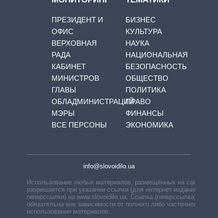
ПРЕЗИДЕНТ И
БИЗНЕС
ОФИС
КУЛЬТУРА
ВЕРХОВНАЯ
НАУКА
РАДА
НАЦИОНАЛЬНАЯ
КАБИНЕТ
БЕЗОПАСНОСТЬ
МИНИСТРОВ
ОБЩЕСТВО
ГЛАВЫ
ПОЛИТИКА
ОБЛАДМИНИСТРАЦИЙ
ПРАВО
МЭРЫ
ФИНАНСЫ
ВСЕ ПЕРСОНЫ
ЭКОНОМИКА
info@slovoidilo.ua
Использование любых материалов, размещённых на сайте,
разрешается при указании ссылки (для интернет-изданий —
гиперссылки) на www.slovoidilo.ua. Ссылка (гиперссылка)
обязательна вне зависимости от полного либо частичного
использования материалов.