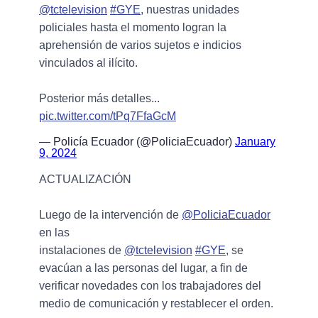
@tctelevision
#GYE
, nuestras unidades
policiales hasta el momento logran la
aprehensión de varios sujetos e indicios
vinculados al ilícito.
Posterior más detalles...
pic.twitter.com/tPq7FfaGcM
— Policía Ecuador (@PoliciaEcuador)
January
9, 2024
ACTUALIZACIÓN
Luego de la intervención de
@PoliciaEcuador
en las
instalaciones de
@tctelevision
#GYE
, se
evacúan a las personas del lugar, a fin de
verificar novedades con los trabajadores del
medio de comunicación y restablecer el orden.