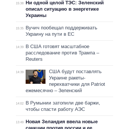
Ни одной целой ТЭС: Зеленский
15:38
описал ситуацию в энергетике
Украины
Вучич пообещал поддерживать
15:35
Украину на пути в ЕС
В США готовят масштабное
14:39
расследование против Трампа –
Reuters
США будут поставлять
14:39
Украине ракеты-
перехватчики для Patriot
ежемесячно – Зеленский
В Румынии затопили две баржи,
14:02
чтобы спасти работу АЭС
Новая Зеландия ввела новые
13:49
санкции против россии и ее