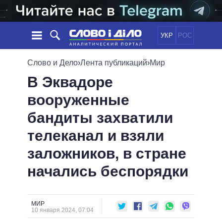
УКР
РОС
НОВОСТИ
Слово и Дело
›
Лента публикаций
›
Мир
В Эквадоре
ОБЕЩАНИЯ
ЛЕНТА
ПОЛИТИКА
вооруженные
СОБЫТИЯ
ЭКОНОМИКА
ПОЛИТИКИ
бандиты захватили
СТАТЬИ
ОБЩЕСТВО
ИНФОГРАФИКА
МНЕНИЯ
МИР
ВСЕ ПОЛИТИКИ
телеканал и взяли
ОБЗОРЫ
ПРЕЗИДЕНТ И ОФИС
заложников, в стране
ВИДЕО
ДАЙДЖЕСТЫ
ВЕРХОВНАЯ РАДА
начались беспорядки
ПОДДЕРЖАТЬ
КАБИНЕТ МИНИСТРОВ
ГЛАВЫ ОБЛАДМИНИСТРАЦИЙ
СРАВНЕНИЕ ПОЛИТИКОВ
МЭРЫ
МИР
10 января 2024, 07:04
ВСЕ ПЕРСОНЫ