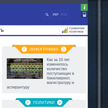
УКР
РОС
Сравнение
ТЬ
политиков
СТРАЦИЙ
МЭРЫ
ВСЕ ПЕРСОНЫ
ИНФОГРАФИКА
Как за 10 лет
изменилось
количество
поступающих в
бакалавриат,
магистратуру и
аспирантуру
ПОЛИТИКИ