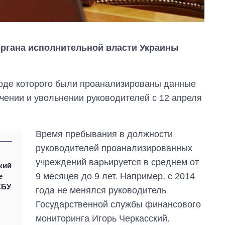
органа исполнительной власти Украины
ходе которого были проанализированы данные
чении и увольнении руководителей с 12 апреля
Время пребывания в должности
руководителей проанализированных
учреждений варьируется в среднем от
кий
Как выросли
9 месяцев до 9 лет. Например, с 2014
е
тарифы на
СБУ
года не менялся руководитель
холодную воду в
городах Украины
Государственной службы финансового
на начало августа
мониторинга Игорь Черкасский.