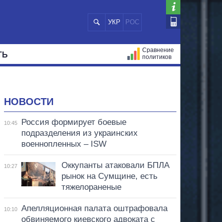
УКР
РОС
Сравнение
ТЬ
политиков
СТРАЦИЙ
МЭРЫ
ВСЕ ПЕРСОНЫ
НОВОСТИ
Россия формирует боевые
10:45
подразделения из украинских
военнопленных – ISW
Оккупанты атаковали БПЛА
10:27
рынок на Сумщине, есть
тяжелораненые
Апелляционная палата оштрафовала
10:10
обвиняемого киевского адвоката с