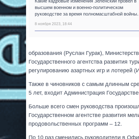
Какие кадровые изменения Зеленский провел в
высшем военном и военно-политическом
руководстве за время полномасштабной войны.
8 ноября 2023, 18:44
образования (Руслан Гурак), Министерс
Государственного агентства развития тур
регулированию азартных игр и лотерей (
Также в чиновников с самым длинным сре
5 лет, входит Администрация Государств
Больше всего смен руководства произошл
Государственном агентстве развития мел
продовольственных программ – 12.
По 10 раз сменились руководители в Офи