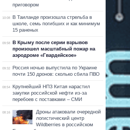
приговором
В Таиланде произошла стрельба в
10:08
школе, семь погибших и как минимум
15 раненых
В Крыму после серии взрывов
09:58
произошел масштабный пожар на
аэродроме «Гвардейское»
Россия ночью выпустила по Украине
09:32
почти 150 дронов: сколько сбила ПВО
Крупнейший НПЗ Китая нарастил
08:54
закупки российской нефти из-за
перебоев с поставками – СМИ
Дроны атаковали очередной
08:16
логистический центр
Wildberries в российском