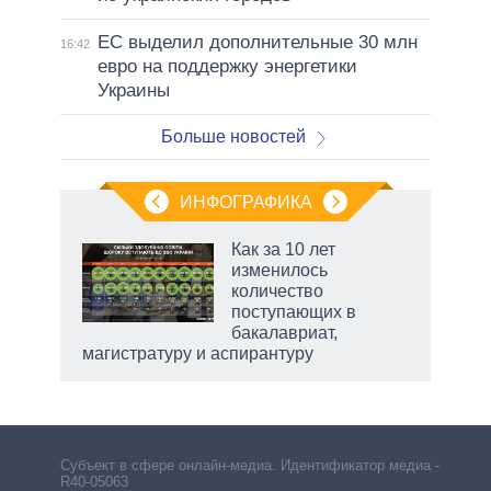
ЕС выделил дополнительные 30 млн
16:42
евро на поддержку энергетики
Украины
Больше новостей
ИНФОГРАФИКА
Как за 10 лет
изменилось
не за
количество
асть
поступающих в
елью
бакалавриат,
магистратуру и аспирантуру
Субъект в сфере онлайн-медиа. Идентификатор медиа –
R40-05063