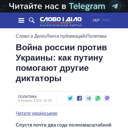
УКР
РОС
НОВОСТИ
Слово и Дело
›
Лента публикаций
›
Политика
Война россии против
ОБЕЩАНИЯ
ЛЕНТА
ПОЛИТИКА
Украины: как путину
СОБЫТИЯ
ЭКОНОМИКА
ПОЛИТИКИ
помогают другие
СТАТЬИ
ОБЩЕСТВО
ИНФОГРАФИКА
МНЕНИЯ
МИР
ВСЕ ПОЛИТИКИ
диктаторы
ОБЗОРЫ
ПРЕЗИДЕНТ И ОФИС
ВИДЕО
ДАЙДЖЕСТЫ
ВЕРХОВНАЯ РАДА
ПОЛИТИКА
ПОДДЕРЖАТЬ
КАБИНЕТ МИНИСТРОВ
9 января 2024, 16:40
ГЛАВЫ ОБЛАДМИНИСТРАЦИЙ
СРАВНЕНИЕ ПОЛИТИКОВ
Читати українською
МЭРЫ
ВСЕ ПЕРСОНЫ
Спустя почти два года полномасштабной