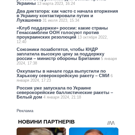
Украины
13 марта 2023, 16:24
Два диктатора: как часто с начала вторжения
в Украину контактировали путин и
Лукашенко
31 июля 2023, 15:34
«Клуб поддержки» россии: какие страны
Генассамблеи ООН голосуют против
проукраинских резолюций
13 октября 2022,
12:40
Союзники позаботятся, чтобы КНДР
заплатила высокую цену за поддержку
россии – министр обороны Британии
5 января
2024, 17:38
Оккупанты в начале года выпустили по
Харькову северокорейскую ракету – СМИ
6
января 2024, 17:23
Россия уже запускала по Украине
северокорейские баллистические ракеты –
Белый дом
4 января 2024, 21:18