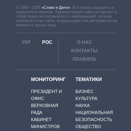
© 2009—2026
«Слово и Дело»
.
Все права защищены и
охраняются законом. Администрация сайта оставляет за
собой право не соглашаться с информацией, которая
публикуется на сайте, владельцами или авторами которой
являются третьи лица.
УКР
РОС
О НАС
КОНТАКТЫ
ПРАВИЛА
МОНИТОРИНГ
ТЕМАТИКИ
ПРЕЗИДЕНТ И
БИЗНЕС
ОФИС
КУЛЬТУРА
ВЕРХОВНАЯ
НАУКА
РАДА
НАЦИОНАЛЬНАЯ
КАБИНЕТ
БЕЗОПАСНОСТЬ
МИНИСТРОВ
ОБЩЕСТВО