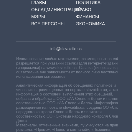
ГЛАВЫ
ПОЛИТИКА
ОБЛАДМИНИСТРАЦИЙ
ПРАВО
МЭРЫ
ФИНАНСЫ
ВСЕ ПЕРСОНЫ
ЭКОНОМИКА
info@slovoidilo.ua
Использование любых материалов, размещённых на сайте,
разрешается при указании ссылки (для интернет-изданий —
гиперссылки) на www.slovoidilo.ua. Ссылка (гиперссылка)
обязательна вне зависимости от полного либо частичного
использования материалов.
Аналитическая информация об обещаниях политиков и
чиновников, размещенных на портале slovoidilo.ua, а также
информация о состоянии выполнения этих обещаний,
собрана и обработана ООО «ИА Слово и Дело» и является
собственностью ООО «ИА Слово и Дело». Инфографики,
размещенные на портале slovoidilo.ua, созданы ОО «Система
народного контроля Слово и Дело» и являются
собственностью ОО «Система народного контроля Слово и
Дело».
Материалы, отмеченные значками, публикуются на правах
рекламы: «Промо», «Новости компаний», «Позиция»,