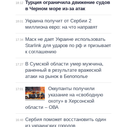
Турция ограничила движение судов
18:12
в Черном море из-за атак
Украина получит от Сербии 2
18:01
миллиона евро: на что направят
Маск не дает Украине использовать
17:34
Starlink для ударов по рф и призывает
к соглашению
В Сумской области умер мужчина,
17:27
раненный в результате вражеской
атаки на рынок в Белополье
Оккупанты получили
17:01
указание на «свободную
охоту» в Херсонской
области – ОВА
Сербия поможет восстановить один
16:48
из украинских городов