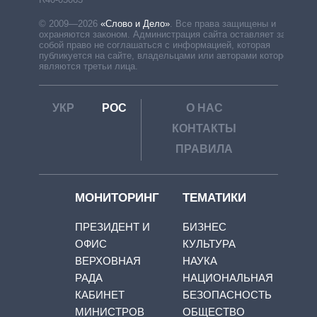
© 2009—2026
«Слово и Дело»
.
Все права защищены и
охраняются законом. Администрация сайта оставляет за
собой право не соглашаться с информацией, которая
публикуется на сайте, владельцами или авторами которой
являются третьи лица.
УКР
РОС
О НАС
КОНТАКТЫ
ПРАВИЛА
МОНИТОРИНГ
ТЕМАТИКИ
ПРЕЗИДЕНТ И
БИЗНЕС
ОФИС
КУЛЬТУРА
ВЕРХОВНАЯ
НАУКА
РАДА
НАЦИОНАЛЬНАЯ
КАБИНЕТ
БЕЗОПАСНОСТЬ
МИНИСТРОВ
ОБЩЕСТВО