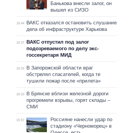
Банькова внесли залог, он
вышел из СИЗО
ВАКС отказался остановить слушание
16:44
дела об инфраструктуре Харькова
ВАКС отпустил под залог
16:37
подозреваемого по делу экс-
госсекретаря МИД
В Запорожской области враг
16:33
обстрелял спасателей, когда те
тушили пожар после «прилета»
В Брянске вблизи железной дороги
16:33
прогремели взрывы, горят склады –
СМИ
Россияне нанесли удар по
15:57
стадиону «Черноморец» в
Одессе, есть