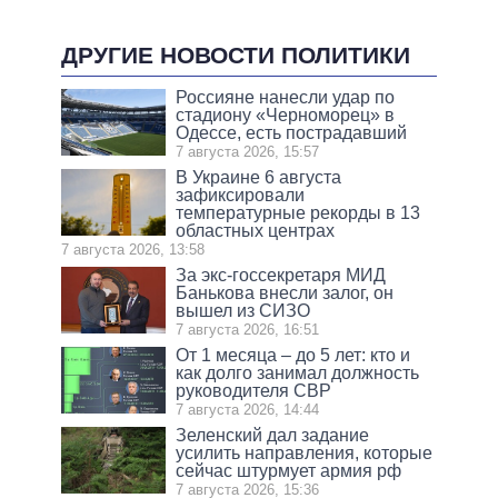
ДРУГИЕ НОВОСТИ ПОЛИТИКИ
Россияне нанесли удар по
стадиону «Черноморец» в
Одессе, есть пострадавший
7 августа 2026, 15:57
В Украине 6 августа
зафиксировали
температурные рекорды в 13
областных центрах
7 августа 2026, 13:58
За экс-госсекретаря МИД
Банькова внесли залог, он
вышел из СИЗО
7 августа 2026, 16:51
От 1 месяца – до 5 лет: кто и
как долго занимал должность
руководителя СВР
7 августа 2026, 14:44
Зеленский дал задание
усилить направления, которые
сейчас штурмует армия рф
7 августа 2026, 15:36