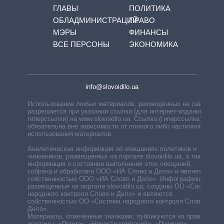
ГЛАВЫ
ПОЛИТИКА
ОБЛАДМИНИСТРАЦИЙ
ПРАВО
МЭРЫ
ФИНАНСЫ
ВСЕ ПЕРСОНЫ
ЭКОНОМИКА
info@slovoidilo.ua
Использование любых материалов, размещённых на сайте,
разрешается при указании ссылки (для интернет-изданий —
гиперссылки) на www.slovoidilo.ua. Ссылка (гиперссылка)
обязательна вне зависимости от полного либо частичного
использования материалов.
Аналитическая информация об обещаниях политиков и
чиновников, размещенных на портале slovoidilo.ua, а также
информация о состоянии выполнения этих обещаний,
собрана и обработана ООО «ИА Слово и Дело» и является
собственностью ООО «ИА Слово и Дело». Инфографики,
размещенные на портале slovoidilo.ua, созданы ОО «Система
народного контроля Слово и Дело» и являются
собственностью ОО «Система народного контроля Слово и
Дело».
Материалы, отмеченные значками, публикуются на правах
рекламы: «Промо», «Новости компаний», «Позиция»,