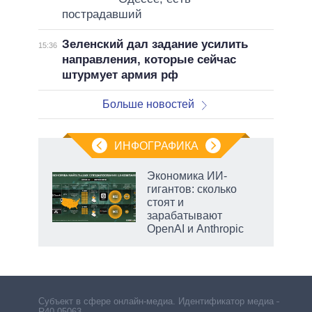
пострадавший
Зеленский дал задание усилить
15:36
направления, которые сейчас
штурмует армия рф
Больше новостей
ИНФОГРАФИКА
Экономика ИИ-
гигантов: сколько
стоят и
зарабатывают
OpenAI и Anthropic
Субъект в сфере онлайн-медиа. Идентификатор медиа –
R40-05063