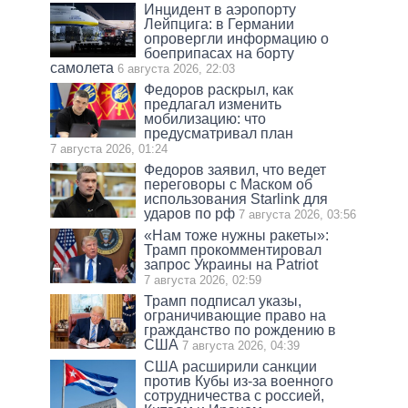
Инцидент в аэропорту
Лейпцига: в Германии
опровергли информацию о
боеприпасах на борту
самолета
6 августа 2026, 22:03
Федоров раскрыл, как
предлагал изменить
мобилизацию: что
предусматривал план
7 августа 2026, 01:24
Федоров заявил, что ведет
переговоры с Маском об
использования Starlink для
ударов по рф
7 августа 2026, 03:56
«Нам тоже нужны ракеты»:
Трамп прокомментировал
запрос Украины на Patriot
7 августа 2026, 02:59
Трамп подписал указы,
ограничивающие право на
гражданство по рождению в
США
7 августа 2026, 04:39
США расширили санкции
против Кубы из-за военного
сотрудничества с россией,