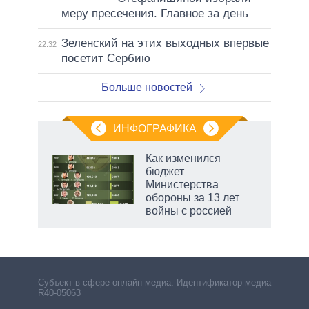
меру пресечения. Главное за день
Зеленский на этих выходных впервые
22:32
посетит Сербию
Больше новостей
ИНФОГРАФИКА
Как изменился
бюджет
не за
Министерства
асть
обороны за 13 лет
елью
войны с россией
Субъект в сфере онлайн-медиа. Идентификатор медиа –
R40-05063