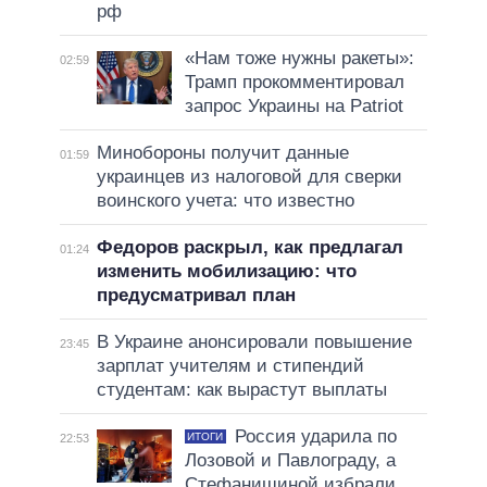
рф
«Нам тоже нужны ракеты»:
02:59
Трамп прокомментировал
запрос Украины на Patriot
Минобороны получит данные
01:59
украинцев из налоговой для сверки
воинского учета: что известно
Федоров раскрыл, как предлагал
01:24
изменить мобилизацию: что
предусматривал план
В Украине анонсировали повышение
23:45
зарплат учителям и стипендий
студентам: как вырастут выплаты
Россия ударила по
ИТОГИ
22:53
Лозовой и Павлограду, а
Стефанишиной избрали