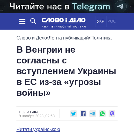
УКР
РОС
НОВОСТИ
Слово и Дело
›
Лента публикаций
›
Политика
В Венгрии не
ОБЕЩАНИЯ
ЛЕНТА
ПОЛИТИКА
согласны с
СОБЫТИЯ
ЭКОНОМИКА
ПОЛИТИКИ
вступлением Украины
СТАТЬИ
ОБЩЕСТВО
ИНФОГРАФИКА
МНЕНИЯ
МИР
ВСЕ ПОЛИТИКИ
в ЕС из-за «угрозы
ОБЗОРЫ
ПРЕЗИДЕНТ И ОФИС
войны»
ВИДЕО
ДАЙДЖЕСТЫ
ВЕРХОВНАЯ РАДА
ПОДДЕРЖАТЬ
КАБИНЕТ МИНИСТРОВ
ГЛАВЫ ОБЛАДМИНИСТРАЦИЙ
ПОЛИТИКА
СРАВНЕНИЕ ПОЛИТИКОВ
9 ноября 2023, 02:53
МЭРЫ
Читати українською
ВСЕ ПЕРСОНЫ