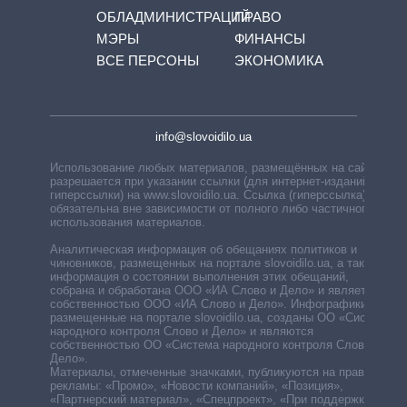
ОБЛАДМИНИСТРАЦИЙ
ПРАВО
МЭРЫ
ФИНАНСЫ
ВСЕ ПЕРСОНЫ
ЭКОНОМИКА
info@slovoidilo.ua
Использование любых материалов, размещённых на сайте,
разрешается при указании ссылки (для интернет-изданий —
гиперссылки) на www.slovoidilo.ua. Ссылка (гиперссылка)
обязательна вне зависимости от полного либо частичного
использования материалов.
Аналитическая информация об обещаниях политиков и
чиновников, размещенных на портале slovoidilo.ua, а также
информация о состоянии выполнения этих обещаний,
собрана и обработана ООО «ИА Слово и Дело» и является
собственностью ООО «ИА Слово и Дело». Инфографики,
размещенные на портале slovoidilo.ua, созданы ОО «Система
народного контроля Слово и Дело» и являются
собственностью ОО «Система народного контроля Слово и
Дело».
Материалы, отмеченные значками, публикуются на правах
рекламы: «Промо», «Новости компаний», «Позиция»,
«Партнерский материал», «Спецпроект», «При поддержке».