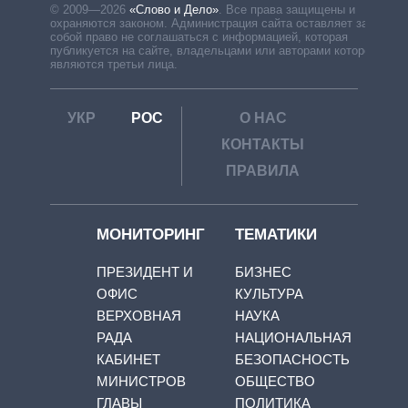
© 2009—2026
«Слово и Дело»
.
Все права защищены и
охраняются законом. Администрация сайта оставляет за
собой право не соглашаться с информацией, которая
публикуется на сайте, владельцами или авторами которой
являются третьи лица.
УКР
РОС
О НАС
КОНТАКТЫ
ПРАВИЛА
МОНИТОРИНГ
ТЕМАТИКИ
ПРЕЗИДЕНТ И
БИЗНЕС
ОФИС
КУЛЬТУРА
ВЕРХОВНАЯ
НАУКА
РАДА
НАЦИОНАЛЬНАЯ
КАБИНЕТ
БЕЗОПАСНОСТЬ
МИНИСТРОВ
ОБЩЕСТВО
ГЛАВЫ
ПОЛИТИКА