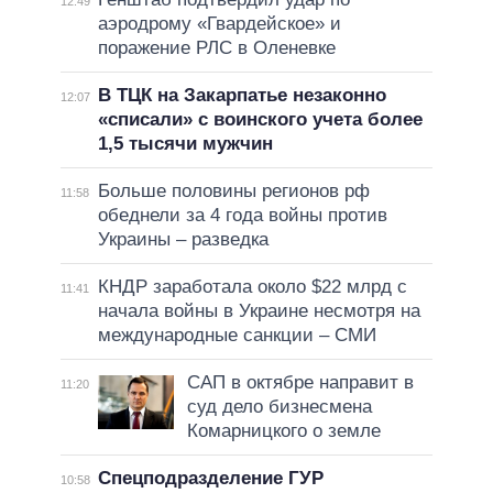
12:49
аэродрому «Гвардейское» и
поражение РЛС в Оленевке
В ТЦК на Закарпатье незаконно
12:07
«списали» с воинского учета более
1,5 тысячи мужчин
Больше половины регионов рф
11:58
обеднели за 4 года войны против
Украины – разведка
КНДР заработала около $22 млрд с
11:41
начала войны в Украине несмотря на
международные санкции – СМИ
САП в октябре направит в
11:20
суд дело бизнесмена
Комарницкого о земле
Спецподразделение ГУР
10:58