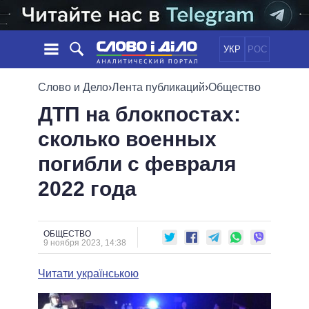
УКР
РОС
НОВОСТИ
Слово и Дело
›
Лента публикаций
›
Общество
ДТП на блокпостах:
ОБЕЩАНИЯ
ЛЕНТА
ПОЛИТИКА
сколько военных
СОБЫТИЯ
ЭКОНОМИКА
ПОЛИТИКИ
погибли с февраля
СТАТЬИ
ОБЩЕСТВО
ИНФОГРАФИКА
МНЕНИЯ
МИР
ВСЕ ПОЛИТИКИ
2022 года
ОБЗОРЫ
ПРЕЗИДЕНТ И ОФИС
ВИДЕО
ДАЙДЖЕСТЫ
ВЕРХОВНАЯ РАДА
ОБЩЕСТВО
ПОДДЕРЖАТЬ
КАБИНЕТ МИНИСТРОВ
9 ноября 2023, 14:38
ГЛАВЫ ОБЛАДМИНИСТРАЦИЙ
СРАВНЕНИЕ ПОЛИТИКОВ
Читати українською
МЭРЫ
ВСЕ ПЕРСОНЫ