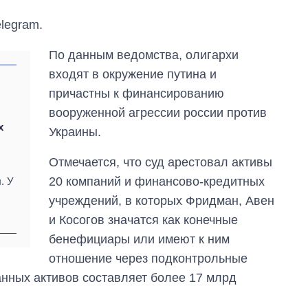
legram.
По данным ведомства, олигархи
входят в окружение путина и
причастны к финансированию
вооруженной агрессии россии против
х
Украины.
Отмечается, что суд арестовал активы
20 компаний и финансово-кредитных
. У
учреждений, в которых Фридман, Авен
и Косогов значатся как конечные
бенефициары или имеют к ним
Как выросли
отношение через подконтрольные
тарифы на
холодную воду в
нных активов составляет более 17 млрд
городах Украины
на начало августа