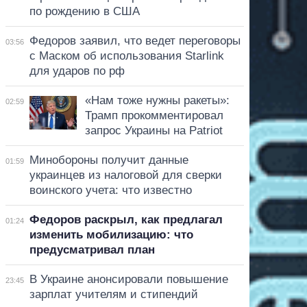
по рождению в США
Федоров заявил, что ведет переговоры
03:56
с Маском об использования Starlink
для ударов по рф
«Нам тоже нужны ракеты»:
02:59
Трамп прокомментировал
запрос Украины на Patriot
Минобороны получит данные
01:59
украинцев из налоговой для сверки
воинского учета: что известно
Федоров раскрыл, как предлагал
01:24
изменить мобилизацию: что
предусматривал план
В Украине анонсировали повышение
23:45
зарплат учителям и стипендий