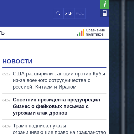
УКР
РОС
Сравнение
ТЬ
политиков
СТРАЦИЙ
МЭРЫ
ВСЕ ПЕРСОНЫ
НОВОСТИ
США расширили санкции против Кубы
05:17
из-за военного сотрудничества с
россией, Китаем и Ираном
Советник президента предупредил
04:57
бизнес о фейковых письмах с
угрозами атак дронов
Трамп подписал указы,
04:39
ограничивающие право на гражданство