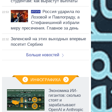
студентам: как вырастут выплаты
Россия ударила по
ИТОГИ
22:53
Лозовой и Павлограду, а
Стефанишиной избрали
меру пресечения. Главное за день
Зеленский на этих выходных впервые
22:32
посетит Сербию
Больше новостей
ИНФОГРАФИКА
Экономика ИИ-
гигантов: сколько
стоят и
зарабатывают
OpenAI и Anthropic