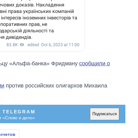
льцу «Альфа-банка» Фридману
сообщили о
ии
против российских олигархов Михаила
В TELEGRAM
Подписаться
т «Слово и дело»
 счетов