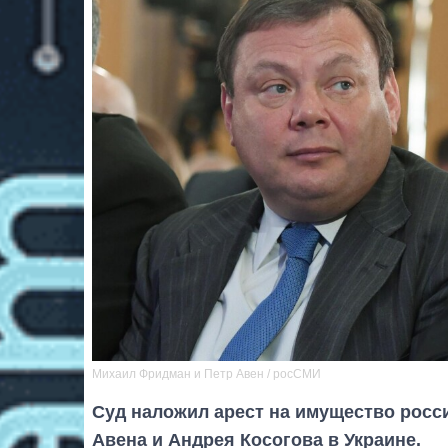
Михаил Фридман и Петр Авен / росСМИ
Суд наложил арест на имущество росс
Авена и Андрея Косогова в Украине.