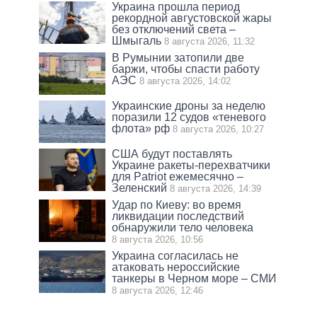
Украина прошла период
рекордной августовской жары
без отключений света –
Шмыгаль
8 августа 2026, 11:32
В Румынии затопили две
баржи, чтобы спасти работу
АЭС
8 августа 2026, 14:02
Украинские дроны за неделю
поразили 12 судов «теневого
флота» рф
8 августа 2026, 10:27
США будут поставлять
Украине ракеты-перехватчики
для Patriot ежемесячно –
Зеленский
8 августа 2026, 14:39
Удар по Киеву: во время
ликвидации последствий
обнаружили тело человека
8 августа 2026, 10:56
Украина согласилась не
атаковать нероссийские
танкеры в Черном море – СМИ
8 августа 2026, 12:46