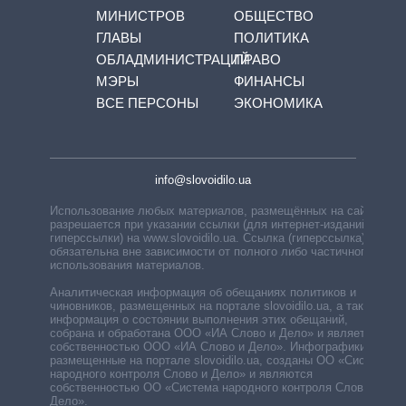
МИНИСТРОВ
ОБЩЕСТВО
ГЛАВЫ
ПОЛИТИКА
ОБЛАДМИНИСТРАЦИЙ
ПРАВО
МЭРЫ
ФИНАНСЫ
ВСЕ ПЕРСОНЫ
ЭКОНОМИКА
info@slovoidilo.ua
Использование любых материалов, размещённых на сайте,
разрешается при указании ссылки (для интернет-изданий —
гиперссылки) на www.slovoidilo.ua. Ссылка (гиперссылка)
обязательна вне зависимости от полного либо частичного
использования материалов.
Аналитическая информация об обещаниях политиков и
чиновников, размещенных на портале slovoidilo.ua, а также
информация о состоянии выполнения этих обещаний,
собрана и обработана ООО «ИА Слово и Дело» и является
собственностью ООО «ИА Слово и Дело». Инфографики,
размещенные на портале slovoidilo.ua, созданы ОО «Система
народного контроля Слово и Дело» и являются
собственностью ОО «Система народного контроля Слово и
Дело».