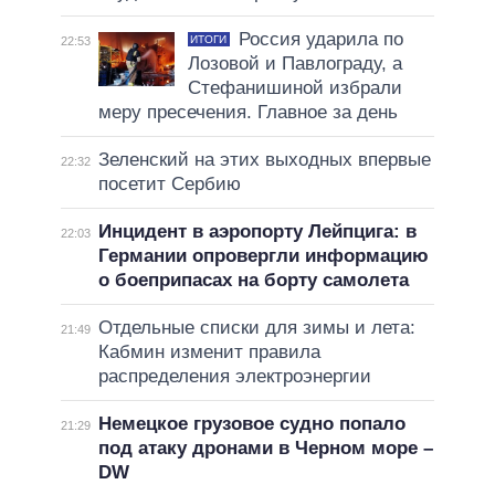
Россия ударила по
ИТОГИ
22:53
Лозовой и Павлограду, а
Стефанишиной избрали
меру пресечения. Главное за день
Зеленский на этих выходных впервые
22:32
посетит Сербию
Инцидент в аэропорту Лейпцига: в
22:03
Германии опровергли информацию
о боеприпасах на борту самолета
Отдельные списки для зимы и лета:
21:49
Кабмин изменит правила
распределения электроэнергии
Немецкое грузовое судно попало
21:29
под атаку дронами в Черном море –
DW