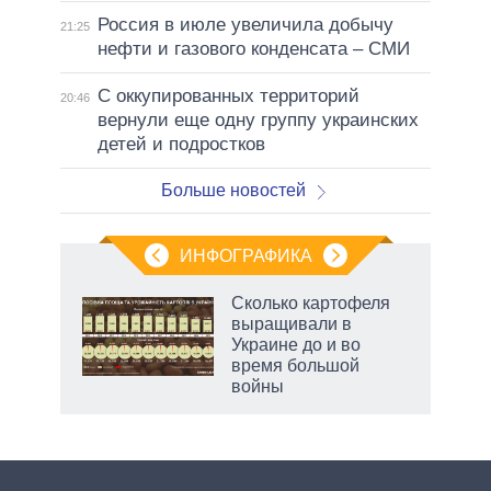
Россия в июле увеличила добычу
21:25
нефти и газового конденсата – СМИ
С оккупированных территорий
20:46
вернули еще одну группу украинских
детей и подростков
Больше новостей
ИНФОГРАФИКА
Сколько картофеля
о
выращивали в
Украине до и во
время большой
ic
войны
рф