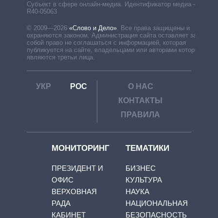
Субъект в сфере онлайн-медиа. Идентификатор медиа –
R40-05063
© 2009—2026
«Слово и Дело»
.
Все права защищены и
охраняются законом. Администрация сайта оставляет за
собой право не соглашаться с информацией, которая
публикуется на сайте, владельцами или авторами которой
являются третьи лица.
УКР
РОС
О НАС
КОНТАКТЫ
ПРАВИЛА
МОНИТОРИНГ
ТЕМАТИКИ
ПРЕЗИДЕНТ И
БИЗНЕС
ОФИС
КУЛЬТУРА
ВЕРХОВНАЯ
НАУКА
РАДА
НАЦИОНАЛЬНАЯ
КАБИНЕТ
БЕЗОПАСНОСТЬ