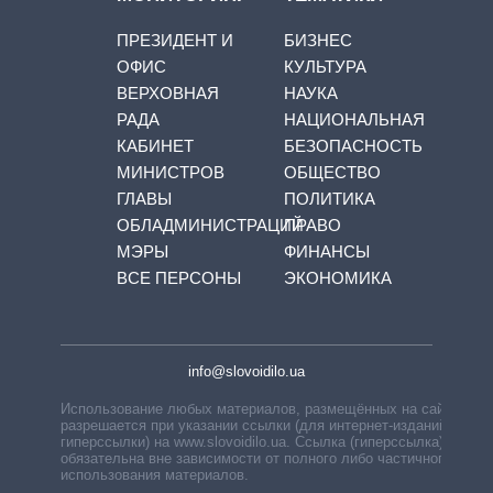
ПРЕЗИДЕНТ И
БИЗНЕС
ОФИС
КУЛЬТУРА
ВЕРХОВНАЯ
НАУКА
РАДА
НАЦИОНАЛЬНАЯ
КАБИНЕТ
БЕЗОПАСНОСТЬ
МИНИСТРОВ
ОБЩЕСТВО
ГЛАВЫ
ПОЛИТИКА
ОБЛАДМИНИСТРАЦИЙ
ПРАВО
МЭРЫ
ФИНАНСЫ
ВСЕ ПЕРСОНЫ
ЭКОНОМИКА
info@slovoidilo.ua
Использование любых материалов, размещённых на сайте,
разрешается при указании ссылки (для интернет-изданий —
гиперссылки) на www.slovoidilo.ua. Ссылка (гиперссылка)
обязательна вне зависимости от полного либо частичного
использования материалов.