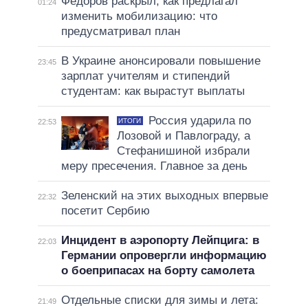
Федоров раскрыл, как предлагал
01:24
изменить мобилизацию: что
предусматривал план
В Украине анонсировали повышение
23:45
зарплат учителям и стипендий
студентам: как вырастут выплаты
Россия ударила по
ИТОГИ
22:53
Лозовой и Павлограду, а
Стефанишиной избрали
меру пресечения. Главное за день
Зеленский на этих выходных впервые
22:32
посетит Сербию
Инцидент в аэропорту Лейпцига: в
22:03
Германии опровергли информацию
о боеприпасах на борту самолета
Отдельные списки для зимы и лета:
21:49