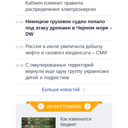
Кабмин изменит правила
распределения электроэнергии
Немецкое грузовое судно попало
21:29
под атаку дронами в Черном море –
DW
Россия в июле увеличила добычу
21:25
нефти и газового конденсата – СМИ
С оккупированных территорий
20:46
вернули еще одну группу украинских
детей и подростков
Больше новостей
ИНФОГРАФИКА
еля
Как изменился
бюджет