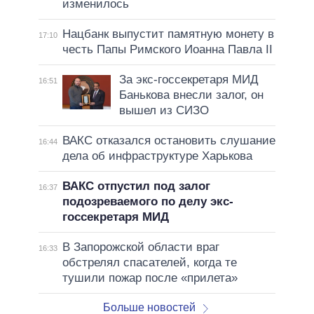
изменилось
Нацбанк выпустит памятную монету в
17:10
честь Папы Римского Иоанна Павла II
За экс-госсекретаря МИД
16:51
Банькова внесли залог, он
вышел из СИЗО
ВАКС отказался остановить слушание
16:44
дела об инфраструктуре Харькова
ВАКС отпустил под залог
16:37
подозреваемого по делу экс-
госсекретаря МИД
В Запорожской области враг
16:33
обстрелял спасателей, когда те
тушили пожар после «прилета»
Больше новостей