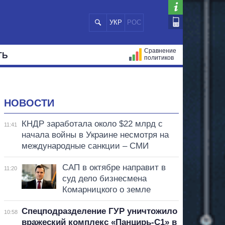
УКР
РОС
Сравнение
ТЬ
политиков
СТРАЦИЙ
МЭРЫ
ВСЕ ПЕРСОНЫ
НОВОСТИ
КНДР заработала около $22 млрд с
11:41
начала войны в Украине несмотря на
международные санкции – СМИ
САП в октябре направит в
11:20
суд дело бизнесмена
Комарницкого о земле
Спецподразделение ГУР уничтожило
10:58
вражеский комплекс «Панцирь-С1» в