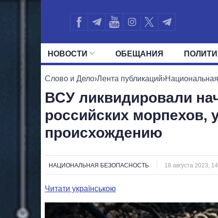
НОВОСТИ
ОБЕЩАНИЯ
ПОЛИТИ
ВСЕ ПОЛИТИКИ
ПРЕЗИДЕНТ И ОФ
Слово и Дело
›
Лента публикаций
›
Национальная
ВСУ ликвидировали на
российских морпехов, 
происхождению
НАЦИОНАЛЬНАЯ БЕЗОПАСНОСТЬ
18 августа 2023, 14
Читати українською