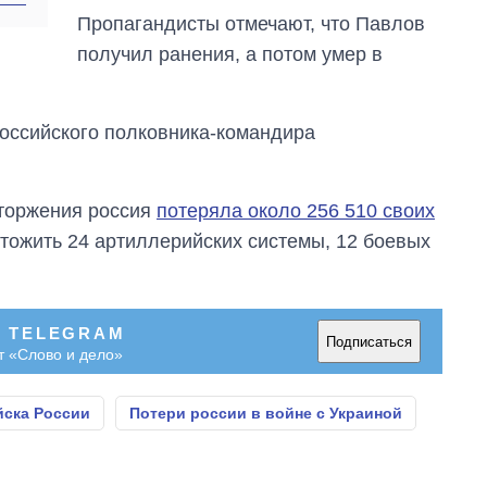
Пропагандисты отмечают, что Павлов
получил ранения, а потом умер в
оссийского полковника-командира
торжения россия
потеряла около 256 510 своих
ичтожить 24 артиллерийских системы, 12 боевых
В TELEGRAM
Подписаться
т «Слово и дело»
йска России
Потери россии в войне с Украиной