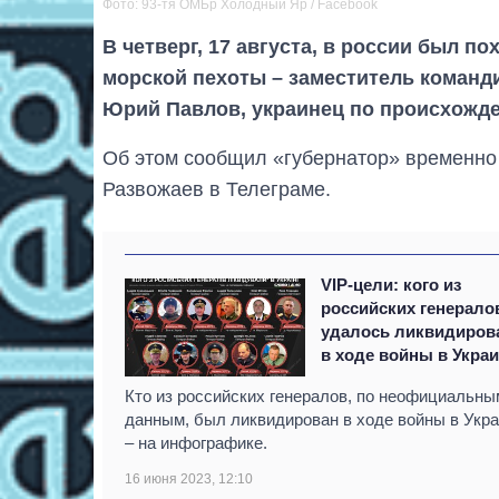
Фото: 93-тя ОМБр Холодный Яр / Facebook
В четверг, 17 августа, в россии был п
морской пехоты – заместитель команд
Юрий Павлов, украинец по происхожд
Об этом сообщил «губернатор» временно
Развожаев в Телеграме.
VIP-цели: кого из
российских генерало
удалось ликвидиров
в ходе войны в Укра
Кто из российских генералов, по неофициальны
данным, был ликвидирован в ходе войны в Укр
– на инфографике.
16 июня 2023, 12:10