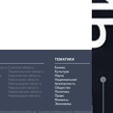
ТЕМАТИКИ
ласть
Сумская область
Бизнес
Тернопольская область
Культура
ь
Харьковская область
Наука
Херсонская область
Национальная
Хмельницкая область
безопасность
Черкасская область
Общество
Черниговская область
Политика
Черновицкая область
Право
Финансы
Экономика
) на www.slovoidilo.ua. Ссылка (гиперссылка) обязательна