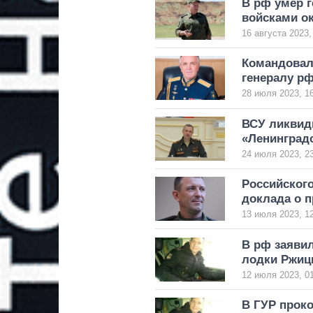
В рф умер 
войсками ок
16 августа 2023,
Командовал
генералу р
28 июля 2023, 1
ВСУ ликвид
«Ленинград
24 июля 2023, 2
Российского
доклада о 
13 июля 2023, 1
В рф заяви
лодки Ржиц
12 июля 2023, 0
В ГУР прок