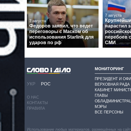
7 августа
Крупнейши
7 августа
Федоров заявил, что ведет
нарастил з
переговоры с Маском об
российской
использования Starlink для
перебоев с
ударов по рф
СМИ
МОНИТОРИНГ
ПРЕЗИДЕНТ И ОФ
УКР
РОС
ВЕРХОВНАЯ РАДА
КАБИНЕТ МИНИСТ
ГЛАВЫ
О НАС
ОБЛАДМИНИСТРА
КОНТАКТЫ
МЭРЫ
ПРАВИЛА
ВСЕ ПЕРСОНЫ
Использование любых материалов, размещённых на сайте,