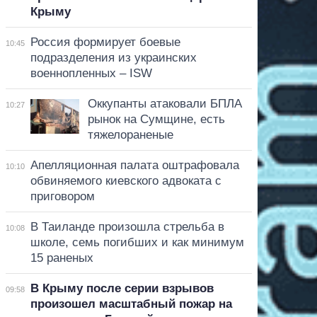
Крыму
Россия формирует боевые
10:45
подразделения из украинских
военнопленных – ISW
Оккупанты атаковали БПЛА
10:27
рынок на Сумщине, есть
тяжелораненые
Апелляционная палата оштрафовала
10:10
обвиняемого киевского адвоката с
приговором
В Таиланде произошла стрельба в
10:08
школе, семь погибших и как минимум
15 раненых
В Крыму после серии взрывов
09:58
произошел масштабный пожар на