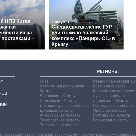
й НПЗ Китая
7 августа
акупки
Спецподразделение ГУР
 нефти из-за
уничтожило вражеский
 поставками –
комплекс «Панцирь-С1» в
Крыму
РЕГИОНЫ
Киев
Ивано-Франковская об
ИС
Автономная республика
Киевская область
Крым
Кировоградская област
РОВ
Винницкая область
Луганская область
Волынская область
Львовская область
ЦИЙ
Днепропетровская область
Николаевская область
Донецкая область
Одесская область
Житомирская область
Полтавская область
Закарпатская область
Ровенская область
Запорожская область
 разрешается при указании ссылки (для интернет-изданий — гиперссылки