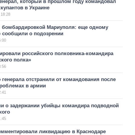
генерал, который в прошлом году командовал
купантов в Украине
 18:28
 бомбардировкой Мариуполя: еще одному
ф сообщили о подозрении
6:00
ировали российского полковника-командира
ского полка»
3:56
 генерала отстранили от командования после
проблемах в армии
2:41
ли о задержании убийцы командира подводной
кого
1:45
омментировали ликвидацию в Краснодаре