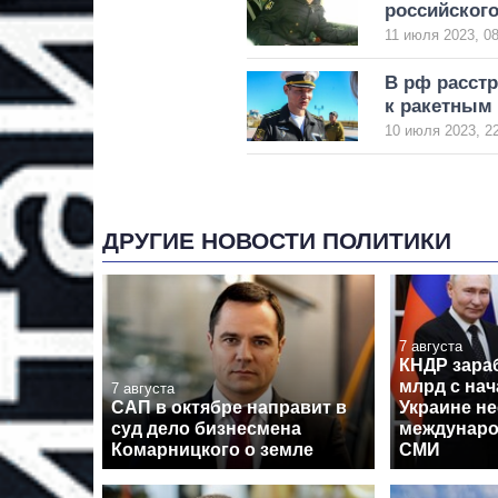
российског
11 июля 2023, 08
В рф расст
к ракетным 
10 июля 2023, 2
ДРУГИЕ НОВОСТИ ПОЛИТИКИ
7 августа
КНДР зара
млрд с на
7 августа
САП в октябре направит в
Украине не
суд дело бизнесмена
междунаро
Комарницкого о земле
СМИ