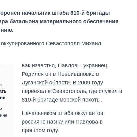
охоронен начальник штаба 810-й бригады
ира батальона материального обеспечения
ению.
 оккупированного Севастополя Михаил
Как известно, Павлов – украинец.
Родился он в Новоивановке в
Луганской области. В 2009 году
в
переехал в Севастополь, где служил в
ать
ине
810-й бригаде морской пехоты.
Сколько
м
картофеля
Начальником штаба оккупантов
аине
выращивали в
россияне назначили Павлова в
Украине до и во
время большой
прошлом году.
войны