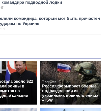
о командира подводной лодки
:51
реляли командира, который мог быть причастен
ударам по Украине
2:51
ботала около $22
7 августа
чала войны в
Россия формирует боевые
смотря на
подразделения из
дные санкции –
украинских военнопленных
– ISW