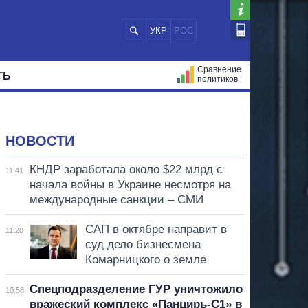
УКР
РОС
Сравнение
ТЬ
политиков
СТРАЦИЙ
МЭРЫ
ВСЕ ПЕРСОНЫ
НОВОСТИ
КНДР заработала около $22 млрд с
11:41
начала войны в Украине несмотря на
международные санкции – СМИ
САП в октябре направит в
11:20
суд дело бизнесмена
Комарницкого о земле
Спецподразделение ГУР уничтожило
10:58
вражеский комплекс «Панцирь-С1» в