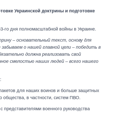
отовке Украинской доктрины и подготовке
33-го дня полномасштабной войны в Украине.
рину – основательный текст, основу для
забываем о нашей главной цели – победить в
обязательно должна реализовать свой
нное смелостью наших людей – всего нашего
:
Как выросли
пакетов для наших воинов и больше защитных
тарифы на
холодную воду в
о общества, в частности, систем ПВО.
городах Украины
на начало августа
 с представителями военного руководства