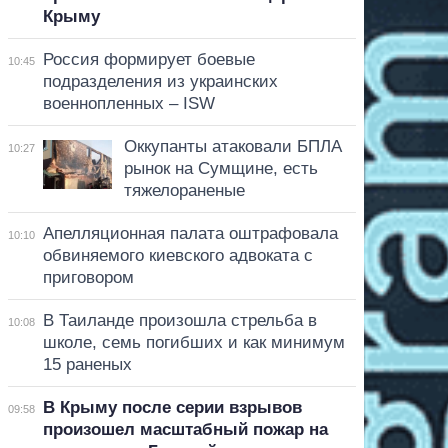
Крыму
Россия формирует боевые
10:45
подразделения из украинских
военнопленных – ISW
Оккупанты атаковали БПЛА
10:27
рынок на Сумщине, есть
тяжелораненые
Апелляционная палата оштрафовала
10:10
обвиняемого киевского адвоката с
приговором
В Таиланде произошла стрельба в
10:08
школе, семь погибших и как минимум
15 раненых
В Крыму после серии взрывов
09:58
произошел масштабный пожар на