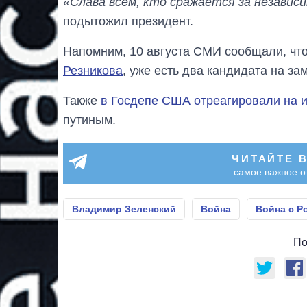
«Слава всем, кто сражается за независи
подытожил президент.
Напомним, 10 августа СМИ сообщали, чт
Резникова
, уже есть два кандидата на зам
Также
в Госдепе США отреагировали на 
путиным.
ЧИТАЙТЕ 
самое важное о
Владимир Зеленский
Война
Война с Р
По