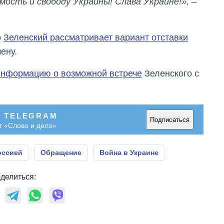
мость и свободу Украины! Слава Украине!»,
–
о
Зеленский рассматривает вариант отставки
ену.
информацию о возможной встрече
Зеленского с
В TELEGRAM
Подписаться
т «Слово и дело»
оссией
Обращение
Война в Украине
делиться: