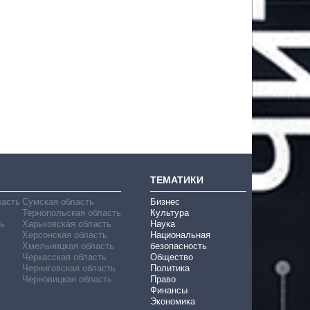
ТЕМАТИКИ
ласть
Сумская область
Бизнес
Тернопольская область
Культура
ь
Харьковская область
Наука
Херсонская область
Национальная
Хмельницкая область
безопасность
Черкасская область
Общество
Черниговская область
Политика
Черновицкая область
Право
Финансы
Экономика