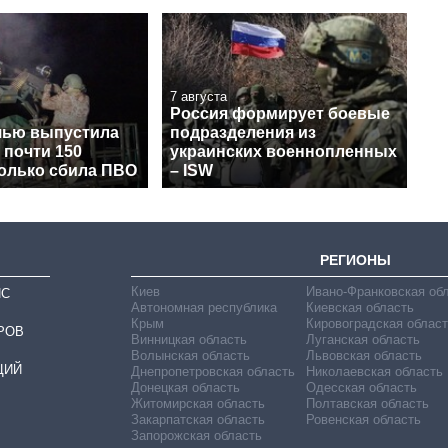
7 августа
Россия формирует боевые
чью выпустила
подразделения из
 почти 150
украинских военнопленных
колько сбила ПВО
– ISW
РЕГИОНЫ
Киев
Ивано-Франковская об
ИС
Автономная республика
Киевская область
Крым
Кировоградская област
РОВ
Винницкая область
Луганская область
Волынская область
Львовская область
ЦИЙ
Днепропетровская область
Николаевская область
Донецкая область
Одесская область
Житомирская область
Полтавская область
Закарпатская область
Ровенская область
Запорожская область