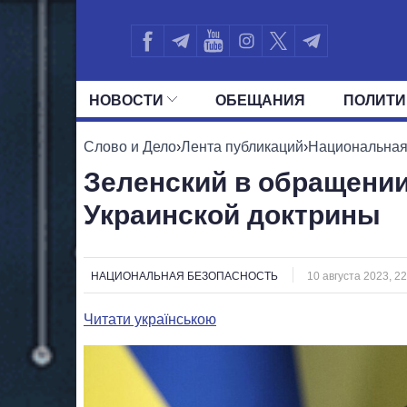
НОВОСТИ
ОБЕЩАНИЯ
ПОЛИТИ
ВСЕ ПОЛИТИКИ
ПРЕЗИДЕНТ И ОФ
Слово и Дело
›
Лента публикаций
›
Национальная
Зеленский в обращении
Украинской доктрины
НАЦИОНАЛЬНАЯ БЕЗОПАСНОСТЬ
10 августа 2023, 22
Читати українською