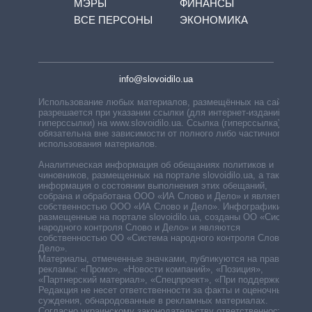
МЭРЫ
ФИНАНСЫ
ВСЕ ПЕРСОНЫ
ЭКОНОМИКА
info@slovoidilo.ua
Использование любых материалов, размещённых на сайте,
разрешается при указании ссылки (для интернет-изданий —
гиперссылки) на www.slovoidilo.ua. Ссылка (гиперссылка)
обязательна вне зависимости от полного либо частичного
использования материалов.
Аналитическая информация об обещаниях политиков и
чиновников, размещенных на портале slovoidilo.ua, а также
информация о состоянии выполнения этих обещаний,
собрана и обработана ООО «ИА Слово и Дело» и является
собственностью ООО «ИА Слово и Дело». Инфографики,
размещенные на портале slovoidilo.ua, созданы ОО «Система
народного контроля Слово и Дело» и являются
собственностью ОО «Система народного контроля Слово и
Дело».
Материалы, отмеченные значками, публикуются на правах
рекламы: «Промо», «Новости компаний», «Позиция»,
«Партнерский материал», «Спецпроект», «При поддержке».
Редакция не несет ответственности за факты и оценочные
суждения, обнародованные в рекламных материалах.
Согласно украинскому законодательству ответственность за