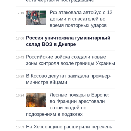
Рф атаковала автобус с 12
17:19
детьми и спасателей во
время повторных ударов
Россия уничтожила гуманитарный
17:06
склад ВОЗ в Днепре
Российские войска создали новые
16:43
зоны контроля возле границы Украины
В Косово депутат закидала премьер-
16:29
министра яйцами
Лесные пожары в Европе:
16:24
во Франции арестовали
сотни людей по
подозрениям в поджогах
На Херсонщине расширили перечень
15:53