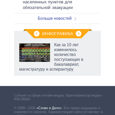
населенных пунктов для
обязательной эвакуации
Больше новостей
ИНФОГРАФИКА
Как за 10 лет
изменилось
не за
количество
асть
поступающих в
елью
бакалавриат,
магистратуру и аспирантуру
Субъект в сфере онлайн-медиа. Идентификатор медиа –
R40-05063
© 2009—2026
«Слово и Дело»
.
Все права защищены и
охраняются законом. Администрация сайта оставляет за