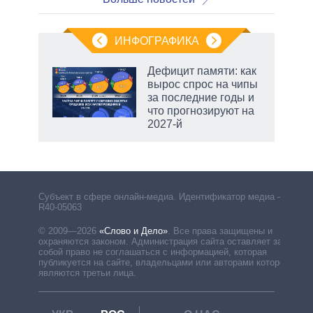
ИНФОГРАФИКА
еля
Дефицит памяти: как
вырос спрос на чипы
за последние годы и
что прогнозируют на
2027-й
Субъект в сфере онлайн-медиа. Идентификатор медиа –
R40-05063
© 2009—2026
«Слово и Дело»
.
Все права защищены и
охраняются законом. Администрация сайта оставляет за
собой право не соглашаться с информацией, которая
публикуется на сайте, владельцами или авторами которой
являются третьи лица.