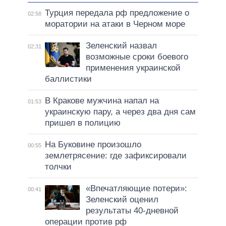
Турция передала рф предложение о
02:58
моратории на атаки в Черном море
Зеленский назвал
02:31
возможные сроки боевого
применения украинской
баллистики
В Кракове мужчина напал на
01:53
украинскую пару, а через два дня сам
пришел в полицию
На Буковине произошло
00:55
землетрясение: где зафиксировали
толчки
«Впечатляющие потери»:
00:41
Зеленский оценил
результаты 40-дневной
операции против рф