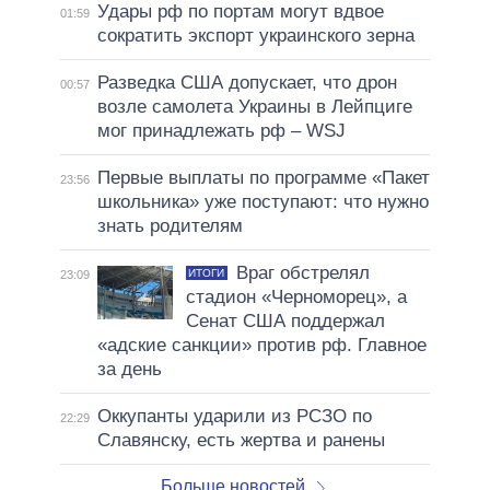
Удары рф по портам могут вдвое
01:59
сократить экспорт украинского зерна
Разведка США допускает, что дрон
00:57
возле самолета Украины в Лейпциге
мог принадлежать рф – WSJ
Первые выплаты по программе «Пакет
23:56
школьника» уже поступают: что нужно
знать родителям
Враг обстрелял
ИТОГИ
23:09
стадион «Черноморец», а
Сенат США поддержал
«адские санкции» против рф. Главное
за день
Оккупанты ударили из РСЗО по
22:29
Славянску, есть жертва и ранены
Больше новостей