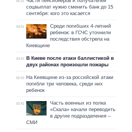
Части пенсионеров и получателей
05:15
соцвыплат нужно сменить банк до 15
сентября: кого это касается
Среди погибших 4-летний
04:51
ребенок: в ГСЧС уточнили
последствия обстрела на
Киевщине
В Киеве после атаки баллистикой в
03:47
двух районах произошли пожары
На Киевщине из-за российской атаки
02:53
погибли три человека, среди них
ребенок
Часть военных из полка
02:41
«Скала» начали переводить
в другие подразделения –
СМИ