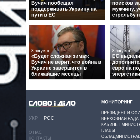
Вучич пообещал
поисков з
поддерживать Украину на
мужчину, 
пути в ЕС
стрельбу 
8 августа
8 августа
«Будет сложная зима»:
ЕС выдел
Вучич не верит, что война в
дополните
Украине завершится в
евро на п
ближайшие месяцы
энергетик
МОНИТОРИНГ
ПРЕЗИДЕНТ И ОФ
УКР
РОС
ВЕРХОВНАЯ РАДА
КАБИНЕТ МИНИСТ
ГЛАВЫ
О НАС
ОБЛАДМИНИСТРА
КОНТАКТЫ