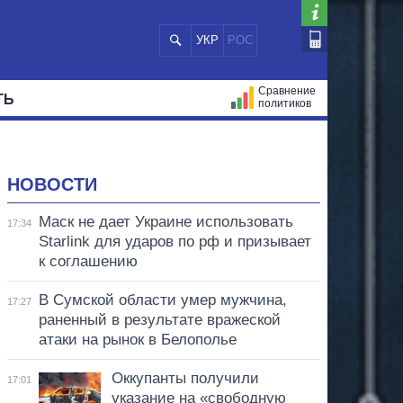
УКР
РОС
Сравнение
ТЬ
политиков
СТРАЦИЙ
МЭРЫ
ВСЕ ПЕРСОНЫ
НОВОСТИ
Маск не дает Украине использовать
17:34
Starlink для ударов по рф и призывает
к соглашению
В Сумской области умер мужчина,
17:27
раненный в результате вражеской
атаки на рынок в Белополье
Оккупанты получили
17:01
указание на «свободную