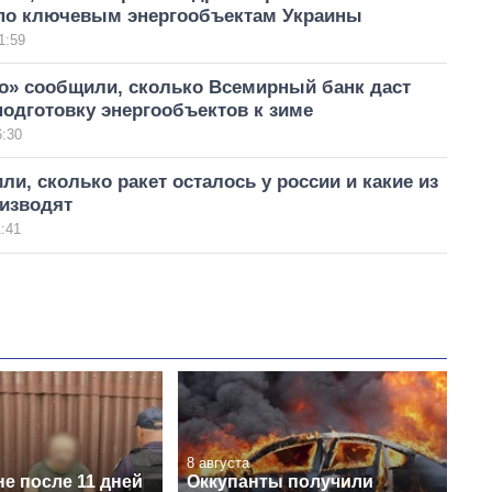
по ключевым энергообъектам Украины
1:59
го» сообщили, сколько Всемирный банк даст
подготовку энергообъектов к зиме
6:30
ли, сколько ракет осталось у россии и какие из
оизводят
:41
8 августа
е после 11 дней
Оккупанты получили