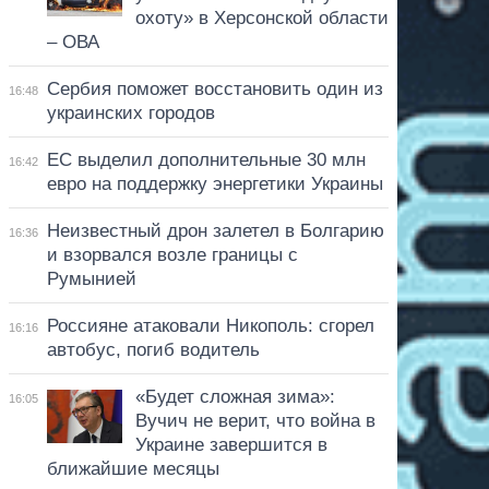
охоту» в Херсонской области
– ОВА
Сербия поможет восстановить один из
16:48
украинских городов
ЕС выделил дополнительные 30 млн
16:42
евро на поддержку энергетики Украины
Неизвестный дрон залетел в Болгарию
16:36
и взорвался возле границы с
Румынией
Россияне атаковали Никополь: сгорел
16:16
автобус, погиб водитель
«Будет сложная зима»:
16:05
Вучич не верит, что война в
Украине завершится в
ближайшие месяцы