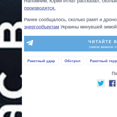
Напомним, Юрий Игнат рассказал, скольк
производятся.
Ранее сообщалось, сколько ракет и дрон
энергообъектам
Украины минувшей зимой 
ЧИТАЙТЕ 
самое важное о
Ракетный удар
Обстрел
Ракетный тер
По