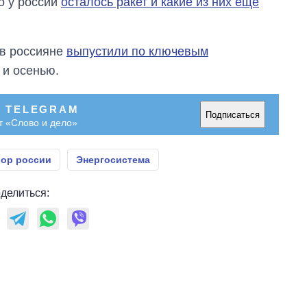
о у россии
осталось ракет и какие из них еще
ов россияне
выпустили по ключевым
и осенью.
В TELEGRAM
Подписаться
т «Слово и дело»
рор россии
Энергосистема
делиться: