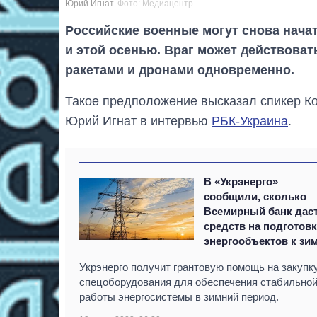
Юрий Игнат
Фото: Медиацентр
Российские военные могут снова нача
и этой осенью. Враг может действоват
ракетами и дронами одновременно.
Такое предположение высказал спикер К
Юрий Игнат в интервью
РБК-Украина
.
В «Укрэнерго»
сообщили, сколько
Всемирный банк дас
средств на подготов
энергообъектов к зи
Укрэнерго получит грантовую помощь на закупк
спецоборудования для обеспечения стабильно
работы энергосистемы в зимний период.