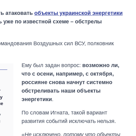
ть атаковать
объекты украинской энергетики
ь уже по известной схеме – обстрелы
омандования Воздушных сил ВСУ, полковник
Ему был задан вопрос:
возможно ли,
что с осени, например, с октября,
россияне снова начнут системно
обстреливать наши объекты
т
От 1 месяца – до 5
ку
энергетики
.
лет: кто и как долго
ме
занимал
По словам Игната, такой вариант
должность
у
руководителя СВР
развития событий исключать нельзя.
й
«Не исключено, потому что объекты