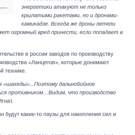
энергетики атакуют не только
крылатыми ракетами, но и дронами-
камикадзе. Всегда же дроны летели
жет огромный вред принести, если попадает в
оительстве в россии заводов по производству
оизводства «Ланцетов», которые донимают
й технике.
я «шахеды»...Поэтому дальнобойное
ься противником…Видим, что производство
Игнат.
ян будут какие-то паузы для накопления сил и