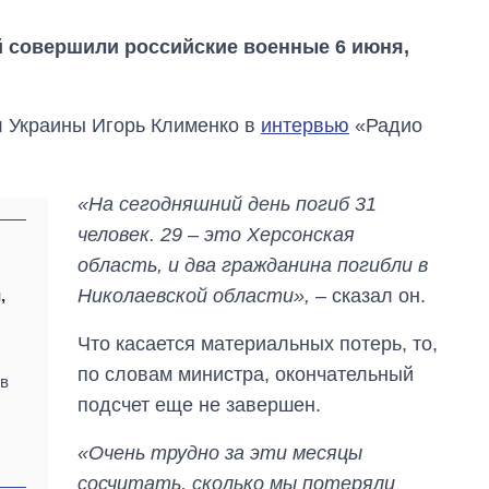
й совершили российские военные 6 июня,
л Украины Игорь Клименко в
интервью
«Радио
«На сегодняшний день погиб 31
человек. 29 – это Херсонская
область, и два гражданина погибли в
Николаевской области»,
– сказал он.
,
Как изменился
бюджет
Министерства
Что касается материальных потерь, то,
обороны за 13 лет
по словам министра, окончательный
 в
войны с россией
подсчет еще не завершен.
«Очень трудно за эти месяцы
сосчитать, сколько мы потеряли