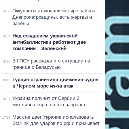
Оккупанты атаковали четыре района
19:36
Днепропетровщины, есть жертвы и
ранены
Над созданием украинской
19:03
антибаллистики работают две
компании – Зеленский
В ГПСУ рассказали о ситуации на
18:23
границе с Беларусью
Турция ограничила движение судов
18:12
в Черном море из-за атак
Украина получит от Сербии 2
18:01
миллиона евро: на что направят
Маск не дает Украине использовать
17:34
Starlink для ударов по рф и призывает