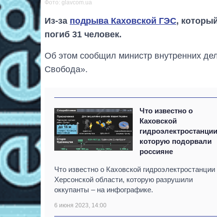
Фото: glavcom.ua
Из-за
подрыва Каховской ГЭС
, которы
погиб 31 человек.
Об этом сообщил министр внутренних де
Свобода».
Что известно о
Каховской
гидроэлектростанции
которую подорвали
россияне
Что известно о Каховской гидроэлектростанции
Херсонской области, которую разрушили
оккупанты – на инфографике.
6 июня 2023, 14:00