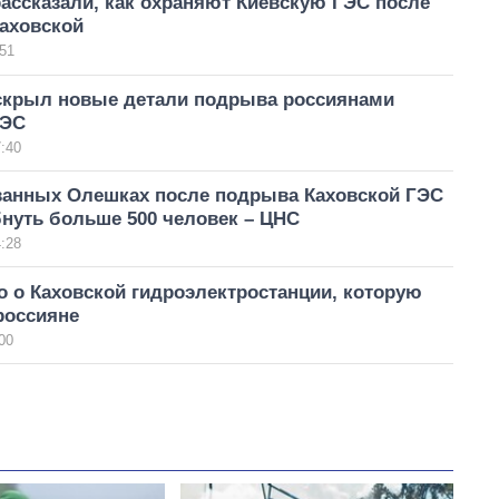
ассказали, как охраняют Киевскую ГЭС после
Каховской
51
скрыл новые детали подрыва россиянами
ГЭС
:40
ванных Олешках после подрыва Каховской ГЭС
нуть больше 500 человек – ЦНС
:28
о о Каховской гидроэлектростанции, которую
россияне
00