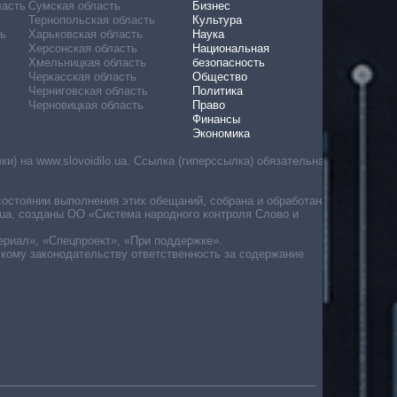
ласть
Сумская область
Бизнес
Тернопольская область
Культура
ь
Харьковская область
Наука
Херсонская область
Национальная
Хмельницкая область
безопасность
Черкасская область
Общество
Черниговская область
Политика
Черновицкая область
Право
Финансы
Экономика
) на www.slovoidilo.ua. Ссылка (гиперссылка) обязательна
состоянии выполнения этих обещаний, собрана и обработана
ua, созданы ОО «Система народного контроля Слово и
ериал», «Спецпроект», «При поддержке».
скому законодательству ответственность за содержание