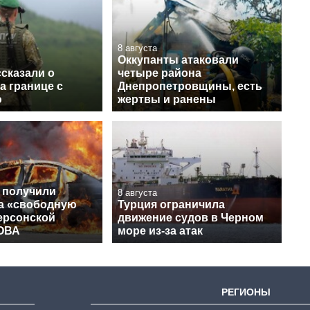
8 августа
Оккупанты атаковали
сказали о
четыре района
а границе с
Днепропетровщины, есть
ю
жертвы и ранены
 получили
8 августа
на «свободную
Турция ограничила
ерсонской
движение судов в Черном
 ОВА
море из-за атак
РЕГИОНЫ