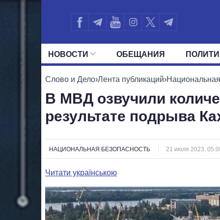
НОВОСТИ
ОБЕЩАНИЯ
ПОЛИТИ
ВСЕ ПОЛИТИКИ
ПРЕЗИДЕНТ И ОФ
Слово и Дело
›
Лента публикаций
›
Национальная
В МВД озвучили количе
результате подрыва Ка
НАЦИОНАЛЬНАЯ БЕЗОПАСНОСТЬ
21 июля 2023, 05:0
Читати українською