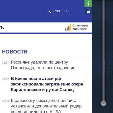
УКР
РОС
Сравнение
ТЬ
политиков
СТРАЦИЙ
МЭРЫ
ВСЕ ПЕРСОНЫ
НОВОСТИ
Россияне ударили по центру
21:57
Павлограда, есть пострадавшие
В Киеве после атаки рф
21:12
зафиксировали загрязнение озера
Кирилловское и ручья Сырец
В аэропорту немецкого Лейпцига
20:08
установили дополнительный радар
после инцидента с БПЛА