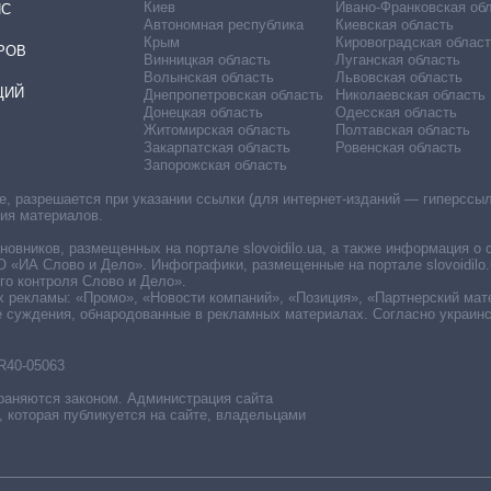
Киев
Ивано-Франковская об
ИС
Автономная республика
Киевская область
Крым
Кировоградская област
РОВ
Винницкая область
Луганская область
Волынская область
Львовская область
ЦИЙ
Днепропетровская область
Николаевская область
Донецкая область
Одесская область
Житомирская область
Полтавская область
Закарпатская область
Ровенская область
Запорожская область
 разрешается при указании ссылки (для интернет-изданий — гиперссылки
ния материалов.
овников, размещенных на портале slovoidilo.ua, а также информация о 
«ИА Слово и Дело». Инфографики, размещенные на портале slovoidilo.
о контроля Слово и Дело».
х рекламы: «Промо», «Новости компаний», «Позиция», «Партнерский мат
е суждения, обнародованные в рекламных материалах. Согласно украин
R40-05063
раняются законом. Администрация сайта
, которая публикуется на сайте, владельцами