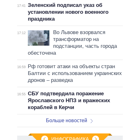
Зеленский подписал указ об
17:41
установлении нового военного
праздника
Во Львове взорвался
17:12
трансформатор на
подстанции, часть города
обесточена
Рф готовит атаки на объекты стран
16:59
Балтии с использованием украинских
дронов – разведка
СБУ подтвердила поражение
16:55
Ярославского НПЗ и вражеских
кораблей в Керчи
Больше новостей
ИНФОГРАФИКА