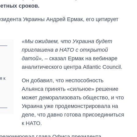
ретных сроков.
зидента Украины Андрей Ермак, его цитирует
«Мы ожидаем, что Украина будет
приглашена в НАТО с открытой
датой»,
– сказал Ермак на вебинаре
аналитического центра Atlantic Council.
я к
Он добавил, что неспособность
Альянса принять «сильное» решение
может деморализовать общество, и что
Украина уже продемонстрировала на
деле, что давно готова присоединиться
к НАТО.
Как изменился
бюджет
Министерства
резюмировал глава Офиса президента.