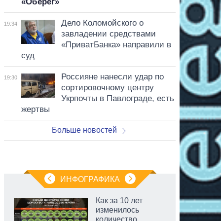
«Оберег»
Дело Коломойского о
19:34
завладении средствами
«ПриватБанка» направили в
суд
Россияне нанесли удар по
19:30
сортировочному центру
Укрпочты в Павлограде, есть
жертвы
Больше новостей
ИНФОГРАФИКА
Как за 10 лет
изменилось
количество