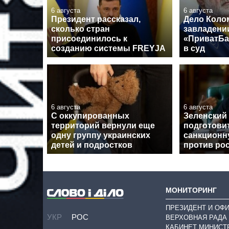
6 августа
6 августа
Президент рассказал,
Дело Коло
сколько стран
завладени
присоединилось к
«ПриватБа
созданию системы FREYJA
в суд
6 августа
6 августа
С оккупированных
Зеленский
территорий вернули еще
подготови
одну группу украинских
санкционн
детей и подростков
против ро
МОНИТОРИНГ
ПРЕЗИДЕНТ И ОФ
УКР
РОС
ВЕРХОВНАЯ РАДА
КАБИНЕТ МИНИСТ