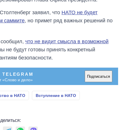
обороны за 13 лет
войны с россией
Столтенберг заявил, что
НАТО не будет
ом саммите
, но примет ряд важных решений по
й сообщил,
что не видит смысла в возможной
ны не будут готовы принять конкретный
антиям безопасности.
В TELEGRAM
Подписаться
т «Слово и дело»
ство в НАТО
Вступление в НАТО
делиться: