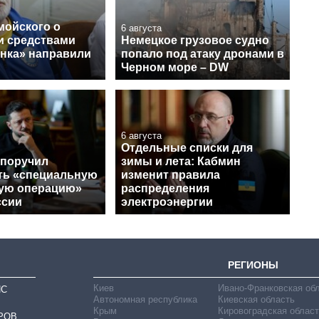
мойского о
6 августа
и средствами
Немецкое грузовое судно
нка» направили
попало под атаку дронами в
Черном море – DW
6 августа
Отдельные списки для
 поручил
зимы и лета: Кабмин
ть «специальную
изменит правила
ую операцию»
распределения
ссии
электроэнергии
РЕГИОНЫ
Киев
Ивано-Франковская об
ИС
Автономная республика
Киевская область
Крым
Кировоградская област
РОВ