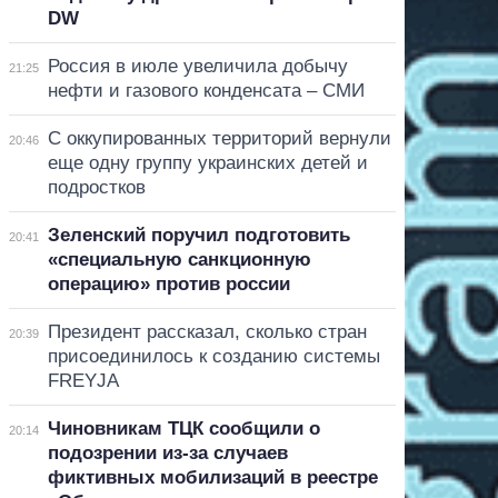
DW
Россия в июле увеличила добычу
21:25
нефти и газового конденсата – СМИ
С оккупированных территорий вернули
20:46
еще одну группу украинских детей и
подростков
Зеленский поручил подготовить
20:41
«специальную санкционную
операцию» против россии
Президент рассказал, сколько стран
20:39
присоединилось к созданию системы
FREYJA
Чиновникам ТЦК сообщили о
20:14
подозрении из-за случаев
фиктивных мобилизаций в реестре