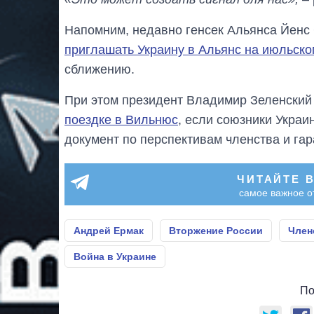
Напомним, недавно генсек Альянса Йенс 
приглашать Украину в Альянс на июльск
сближению.
При этом президент Владимир Зеленски
поездке в Вильнюс
, если союзники Украи
документ по перспективам членства и гар
ЧИТАЙТЕ 
самое важное о
Андрей Ермак
Вторжение России
Член
Война в Украине
По