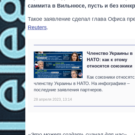
саммита в Вильнюсе, пусть и без конк
Такое заявление сделал глава Офиса пре
Reuters
.
Членство Украины в
НАТО: как к этому
относятся союзники
Как союзники относятс
членству Украины в НАТО. На инфографике –
последние заявления партнеров.
28 апреля 2023, 13:14
«Это может создать сигнал для нас»,
– 