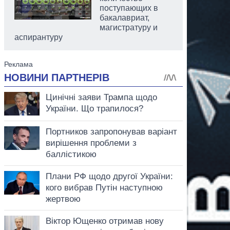
поступающих в
бакалавриат,
магистратуру и
аспирантуру