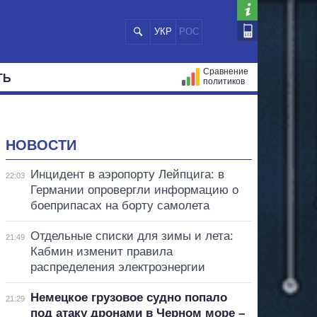
УКР
РОС
Сравнение
ТЬ
политиков
СТРАЦИЙ
МЭРЫ
ВСЕ ПЕРСОНЫ
НОВОСТИ
Инцидент в аэропорту Лейпцига: в
22:03
Германии опровергли информацию о
боеприпасах на борту самолета
Отдельные списки для зимы и лета:
21:49
Кабмин изменит правила
распределения электроэнергии
Немецкое грузовое судно попало
21:29
под атаку дронами в Черном море –