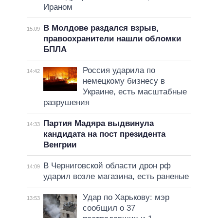
Ираном
В Молдове раздался взрыв,
15:09
правоохранители нашли обломки
БПЛА
Россия ударила по
14:42
немецкому бизнесу в
Украине, есть масштабные
разрушения
Партия Мадяра выдвинула
14:33
кандидата на пост президента
Венгрии
В Черниговской области дрон рф
14:09
ударил возле магазина, есть раненые
Удар по Харькову: мэр
13:53
сообщил о 37