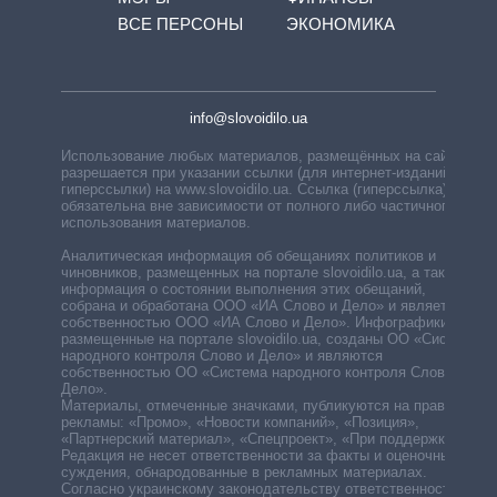
ВСЕ ПЕРСОНЫ
ЭКОНОМИКА
info@slovoidilo.ua
Использование любых материалов, размещённых на сайте,
разрешается при указании ссылки (для интернет-изданий —
гиперссылки) на www.slovoidilo.ua. Ссылка (гиперссылка)
обязательна вне зависимости от полного либо частичного
использования материалов.
Аналитическая информация об обещаниях политиков и
чиновников, размещенных на портале slovoidilo.ua, а также
информация о состоянии выполнения этих обещаний,
собрана и обработана ООО «ИА Слово и Дело» и является
собственностью ООО «ИА Слово и Дело». Инфографики,
размещенные на портале slovoidilo.ua, созданы ОО «Система
народного контроля Слово и Дело» и являются
собственностью ОО «Система народного контроля Слово и
Дело».
Материалы, отмеченные значками, публикуются на правах
рекламы: «Промо», «Новости компаний», «Позиция»,
«Партнерский материал», «Спецпроект», «При поддержке».
Редакция не несет ответственности за факты и оценочные
суждения, обнародованные в рекламных материалах.
Согласно украинскому законодательству ответственность за