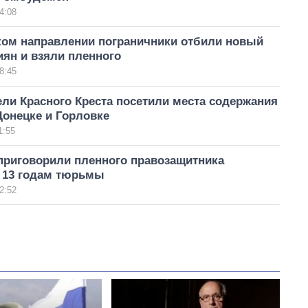
4:08
ком направлении пограничники отбили новый
ян и взяли пленного
8:45
ли Красного Креста посетили места содержания
Донецке и Горловке
1:55
приговорили пленного правозащитника
к 13 годам тюрьмы
2:52