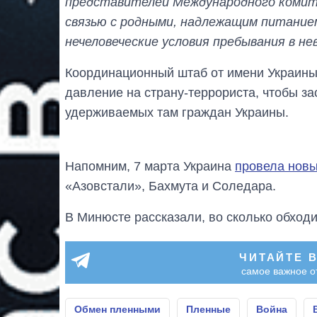
представителей Международного комите
связью с родными, надлежащим питание
нечеловеческие условия пребывания в не
Координационный штаб от имени Украины
давление на страну-террориста, чтобы за
удерживаемых там граждан Украины.
Напомним, 7 марта Украина
провела нов
«Азовстали», Бахмута и Соледара.
В Минюсте рассказали, во сколько обход
ЧИТАЙТЕ 
самое важное о
Обмен пленными
Пленные
Война