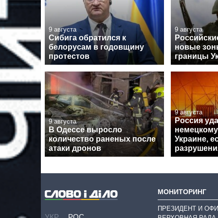
9 августа
9 августа
Сибига обратился к
Российски
белорусам в годовщину
новые зон
протестов
границы У
9 августа
Россия уд
9 августа
В Одессе выросло
немецкому
количество раненых после
Украине, 
атаки дронов
разрушени
МОНИТОРИНГ
ПРЕЗИДЕНТ И ОФ
УКР
РОС
ВЕРХОВНАЯ РАДА