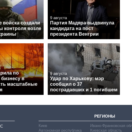
9 августа
е войска создали
Партия Мадяра выдвинула
ы контроля возле
кандидата на пост
краины
президента Венгрии
арила по
9 августа
 бизнесу в
Удар по Харькову: мэр
есть масштабные
сообщил о 37
я
пострадавших и 1 погибшем
РЕГИОНЫ
Киев
Ивано-Франковская об
ИС
Автономная республика
Киевская область