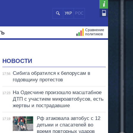
УКР
РОС
Сравнение
ТЬ
политиков
СТРАЦИЙ
МЭРЫ
ВСЕ ПЕРСОНЫ
НОВОСТИ
Сибига обратился к белорусам в
17:56
годовщину протестов
На Одесчине произошло масштабное
17:23
ДТП с участием микроавтобусов, есть
жертвы и пострадавшие
Рф атаковала автобус с 12
17:19
детьми и спасателей во
время повторных ударов