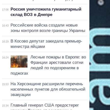
Россия уничтожила гуманитарный
17:06
склад ВОЗ в Днепре
Российские войска создали новые
16:43
зоны контроля возле границы Украины
В Косово депутат закидала премьер-
16:29
министра яйцами
Лесные пожары в Европе: во
16:24
Франции арестовали сотни
людей по подозрениям в
поджогах
На Херсонщине расширили перечень
15:53
населенных пунктов для обязательной
эвакуации
Главный генерал США предостерег
15:34