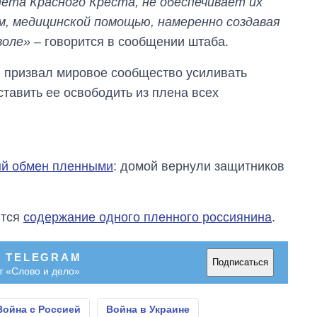
та Красного Креста, не обеспечивает их
м, медицинской помощью, намеренно создавая
воле»
– говорится в сообщении штаба.
 призвал мировое сообщество усиливать
ставить ее освободить из плена всех
ый обмен пленными
: домой вернули защитников
ится
содержание одного пленного россиянина
.
В TELEGRAM
Подписаться
т «Слово и дело»
Война с Россией
Война в Украине