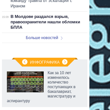
команду Трампа от эскалации с
Ираном
В Молдове раздался взрыв,
15:09
правоохранители нашли обломки
БПЛА
Больше новостей
ИНФОГРАФИКА
Как за 10 лет
изменилось
количество
поступающих в
бакалавриат,
магистратуру и
аспирантуру