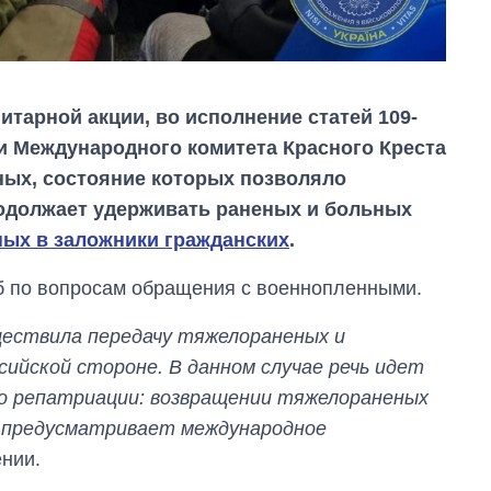
итарной акции, во исполнение статей 109-
ии Международного комитета Красного Креста
ных, состояние которых позволяло
родолжает удерживать раненых и больных
ных в заложники гражданских
.
 по вопросам обращения с военнопленными.
Восемь
ществила передачу тяжелораненых и
массированных
ийской стороне. В данном случае речь идет
ударов по Украине
за лето: Киев и
 о репатриации: возвращении тяжелораненых
область стали
то предусматривает международное
главной целью рф
нии.