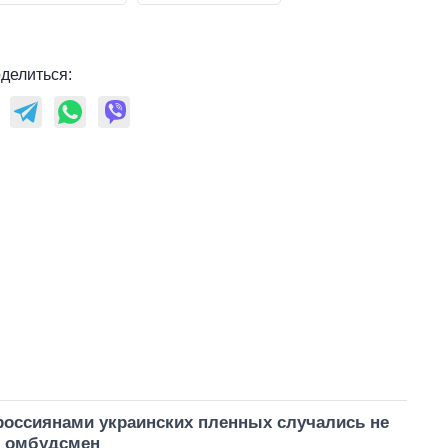
делиться:
россиянами украинских пленных случались не
 омбудсмен