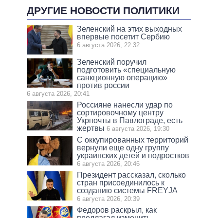
ДРУГИЕ НОВОСТИ ПОЛИТИКИ
Зеленский на этих выходных
впервые посетит Сербию
6 августа 2026, 22:32
Зеленский поручил
подготовить «специальную
санкционную операцию»
против россии
6 августа 2026, 20:41
Россияне нанесли удар по
сортировочному центру
Укрпочты в Павлограде, есть
жертвы
6 августа 2026, 19:30
С оккупированных территорий
вернули еще одну группу
украинских детей и подростков
6 августа 2026, 20:46
Президент рассказал, сколько
стран присоединилось к
созданию системы FREYJA
6 августа 2026, 20:39
Федоров раскрыл, как
предлагал изменить