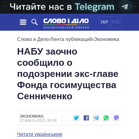
УКР
РОС
НОВОСТИ
Слово и Дело
›
Лента публикаций
›
Экономика
НАБУ заочно
ОБЕЩАНИЯ
ЛЕНТА
ПОЛИТИКА
сообщило о
СОБЫТИЯ
ЭКОНОМИКА
ПОЛИТИКИ
подозрении экс-главе
СТАТЬИ
ОБЩЕСТВО
ИНФОГРАФИКА
МНЕНИЯ
МИР
ВСЕ ПОЛИТИКИ
Фонда госимущества
ОБЗОРЫ
ПРЕЗИДЕНТ И ОФИС
Сенниченко
ВИДЕО
ДАЙДЖЕСТЫ
ВЕРХОВНАЯ РАДА
ПОДДЕРЖАТЬ
КАБИНЕТ МИНИСТРОВ
ГЛАВЫ ОБЛАДМИНИСТРАЦИЙ
ЭКОНОМИКА
СРАВНЕНИЕ ПОЛИТИКОВ
22 марта 2023, 16:44
МЭРЫ
Читати українською
ВСЕ ПЕРСОНЫ