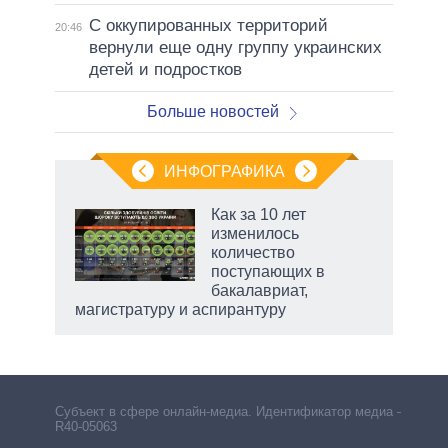
С оккупированных территорий
20:46
вернули еще одну группу украинских
детей и подростков
Больше новостей
ИНФОГРАФИКА
Как за 10 лет
изменилось
не за
количество
асть
поступающих в
елью
бакалавриат,
магистратуру и аспирантуру
Субъект в сфере онлайн-медиа. Идентификатор медиа –
R40-05063