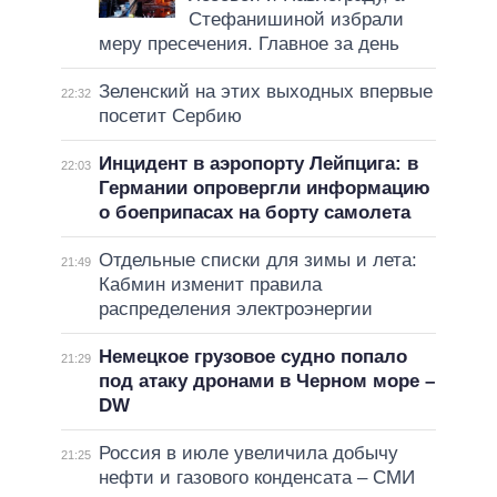
Стефанишиной избрали
меру пресечения. Главное за день
Зеленский на этих выходных впервые
22:32
посетит Сербию
Инцидент в аэропорту Лейпцига: в
22:03
Германии опровергли информацию
о боеприпасах на борту самолета
Отдельные списки для зимы и лета:
21:49
Кабмин изменит правила
распределения электроэнергии
Немецкое грузовое судно попало
21:29
под атаку дронами в Черном море –
DW
Россия в июле увеличила добычу
21:25
нефти и газового конденсата – СМИ