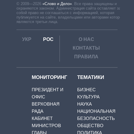
© 2009—2026
«Слово и Дело»
.
Все права защищены и
охраняются законом. Администрация сайта оставляет за
собой право не соглашаться с информацией, которая
публикуется на сайте, владельцами или авторами которой
являются третьи лица.
УКР
РОС
О НАС
КОНТАКТЫ
ПРАВИЛА
МОНИТОРИНГ
ТЕМАТИКИ
ПРЕЗИДЕНТ И
БИЗНЕС
ОФИС
КУЛЬТУРА
ВЕРХОВНАЯ
НАУКА
РАДА
НАЦИОНАЛЬНАЯ
КАБИНЕТ
БЕЗОПАСНОСТЬ
МИНИСТРОВ
ОБЩЕСТВО
ГЛАВЫ
ПОЛИТИКА