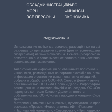
ОБЛАДМИНИСТРАЦИЙ
ПРАВО
МЭРЫ
ФИНАНСЫ
ВСЕ ПЕРСОНЫ
ЭКОНОМИКА
info@slovoidilo.ua
Использование любых материалов, размещённых на сайте,
разрешается при указании ссылки (для интернет-изданий —
гиперссылки) на www.slovoidilo.ua. Ссылка (гиперссылка)
обязательна вне зависимости от полного либо частичного
использования материалов.
Аналитическая информация об обещаниях политиков и
чиновников, размещенных на портале slovoidilo.ua, а также
информация о состоянии выполнения этих обещаний,
собрана и обработана ООО «ИА Слово и Дело» и является
собственностью ООО «ИА Слово и Дело». Инфографики,
размещенные на портале slovoidilo.ua, созданы ОО «Система
народного контроля Слово и Дело» и являются
собственностью ОО «Система народного контроля Слово и
Дело».
Материалы, отмеченные значками, публикуются на правах
рекламы: «Промо», «Новости компаний», «Позиция»,
«Партнерский материал», «Спецпроект», «При поддержке».