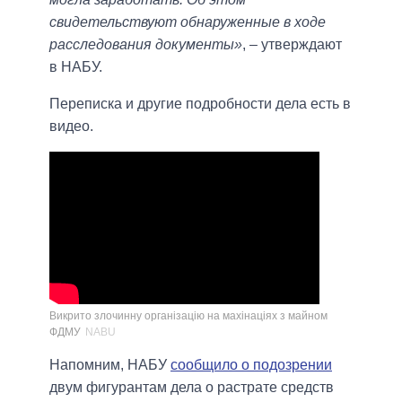
свидетельствуют обнаруженные в ходе
расследования документы»
, – утверждают
в НАБУ.
Переписка и другие подробности дела есть в
видео.
Викрито злочинну організацію на махінаціях з майном
ФДМУ
NABU
Напомним, НАБУ
сообщило о подозрении
двум фигурантам дела о растрате средств