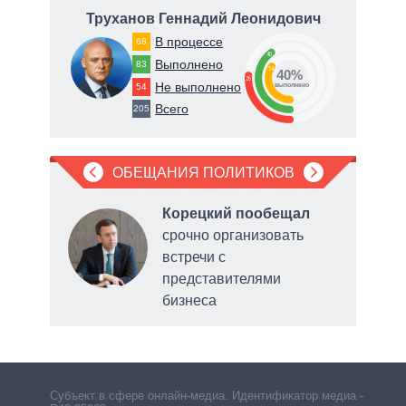
Труханов Геннадий Леонидович
Ге
В процессе
68
40
63
Выполнено
83
34
40%
26
Не выполнено
54
о
выполнено
Всего
205
ОБЕЩАНИЯ ПОЛИТИКОВ
ла
Корецкий пообещал
рку
срочно организовать
встречи с
нии
представителями
бизнеса
выде
Субъект в сфере онлайн-медиа. Идентификатор медиа –