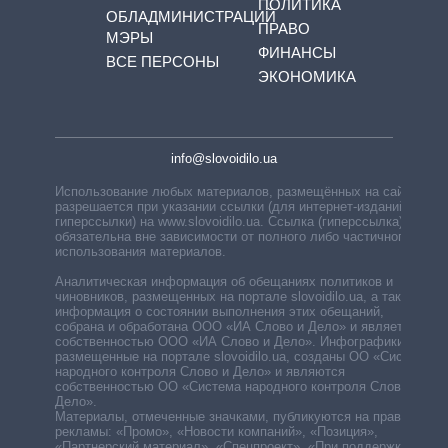
ПОЛИТИКА
ОБЛАДМИНИСТРАЦИЙ
ПРАВО
МЭРЫ
ФИНАНСЫ
ВСЕ ПЕРСОНЫ
ЭКОНОМИКА
info@slovoidilo.ua
Использование любых материалов, размещённых на сайте,
разрешается при указании ссылки (для интернет-изданий —
гиперссылки) на www.slovoidilo.ua. Ссылка (гиперссылка)
обязательна вне зависимости от полного либо частичного
использования материалов.
Аналитическая информация об обещаниях политиков и
чиновников, размещенных на портале slovoidilo.ua, а также
информация о состоянии выполнения этих обещаний,
собрана и обработана ООО «ИА Слово и Дело» и является
собственностью ООО «ИА Слово и Дело». Инфографики,
размещенные на портале slovoidilo.ua, созданы ОО «Система
народного контроля Слово и Дело» и являются
собственностью ОО «Система народного контроля Слово и
Дело».
Материалы, отмеченные значками, публикуются на правах
рекламы: «Промо», «Новости компаний», «Позиция»,
«Партнерский материал», «Спецпроект», «При поддержке».