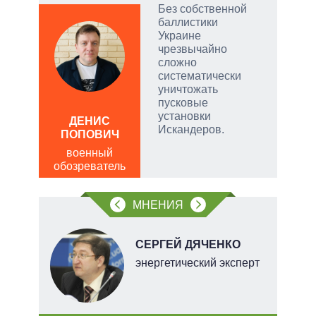
ы:
Без собственной
а
баллистики
е
Украине
а –
чрезвычайно
сложно
.
систематически
ла
уничтожать
пусковые
, а
установки
ДЕНИС
Д
чаще
Искандеров.
ПОПОВИЧ
ПО
яжном
военный
в
обозреватель
обо
МНЕНИЯ
СЕРГЕЙ ДЯЧЕНКО
тель
энергетический эксперт