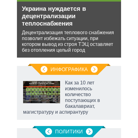
и
Украина нуждается в
Анн
О и
децентрализации
не 
теплоснабжения
НА
ии на
Децентрализация теплового снабжения
Може
 по
позволит избежать ситуации, при
анне
котором вывод из строя ТЭЦ оставляет
може
без отопления целый город
попы
ИНФОГРАФИКА
 5
Как за 10 лет
го
изменилось
сть
количество
ВР
поступающих в
бакалавриат,
магистратуру и аспирантуру
ПОЛИТИКИ