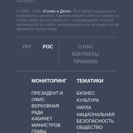
R40-05063
© 2009—2026
«Слово и Дело»
.
Все права защищены и
охраняются законом. Администрация сайта оставляет за
собой право не соглашаться с информацией, которая
публикуется на сайте, владельцами или авторами которой
являются третьи лица.
УКР
РОС
О НАС
КОНТАКТЫ
ПРАВИЛА
МОНИТОРИНГ
ТЕМАТИКИ
ПРЕЗИДЕНТ И
БИЗНЕС
ОФИС
КУЛЬТУРА
ВЕРХОВНАЯ
НАУКА
РАДА
НАЦИОНАЛЬНАЯ
КАБИНЕТ
БЕЗОПАСНОСТЬ
МИНИСТРОВ
ОБЩЕСТВО
ГЛАВЫ