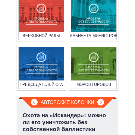
УРОВЕНЬ
УРОВЕНЬ
ОТВЕТСТВЕННОСТИ
ОТВЕТСТВЕННОСТИ
ВЕРХОВНОЙ РАДЫ
КАБИНЕТА МИНИСТРОВ
УРОВЕНЬ
УРОВЕНЬ
ОТВЕТСТВЕННОСТИ
ОТВЕТСТВЕННОСТИ
ПРЕДСЕДАТЕЛЕЙ ОГА
МЭРОВ ГОРОДОВ
АВТОРСКИЕ КОЛОНКИ
.
Охота на «Искандер»: можно
При
ли его уничтожить без
пер
собственной баллистики
опе