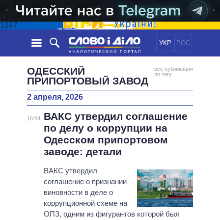
1247
УКР
РОС
НОВОСТИ
ОДЕССКИЙ
все публикации
по тегу
ПРИПОРТОВЫЙ ЗАВОД
ОБЕЩАНИЯ
ЛЕНТА
ПОЛИТИКА
2 апреля, 2026
СОБЫТИЯ
ЭКОНОМИКА
ПОЛИТИКИ
ВАКС утвердил соглашение
16:04
СТАТЬИ
ОБЩЕСТВО
по делу о коррупции на
ИНФОГРАФИКА
МНЕНИЯ
МИР
ВСЕ ПОЛИТИКИ
Одесском припортовом
ОБЗОРЫ
ПРЕЗИДЕНТ И ОФИС
заводе: детали
ВИДЕО
ДАЙДЖЕСТЫ
ВЕРХОВНАЯ РАДА
ВАКС утвердил
ПОДДЕРЖАТЬ
КАБИНЕТ МИНИСТРОВ
соглашение о признании
ГЛАВЫ ОБЛАДМИНИСТРАЦИЙ
виновности в деле о
СРАВНЕНИЕ ПОЛИТИКОВ
коррупционной схеме на
МЭРЫ
ОПЗ, одним из фигурантов которой был