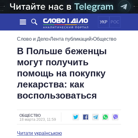
УКР
РОС
НОВОСТИ
Слово и Дело
›
Лента публикаций
›
Общество
В Польше беженцы
ОБЕЩАНИЯ
ЛЕНТА
ПОЛИТИКА
могут получить
СОБЫТИЯ
ЭКОНОМИКА
ПОЛИТИКИ
помощь на покупку
СТАТЬИ
ОБЩЕСТВО
ИНФОГРАФИКА
МНЕНИЯ
МИР
ВСЕ ПОЛИТИКИ
лекарства: как
ОБЗОРЫ
ПРЕЗИДЕНТ И ОФИС
воспользоваться
ВИДЕО
ДАЙДЖЕСТЫ
ВЕРХОВНАЯ РАДА
ПОДДЕРЖАТЬ
КАБИНЕТ МИНИСТРОВ
ГЛАВЫ ОБЛАДМИНИСТРАЦИЙ
ОБЩЕСТВО
СРАВНЕНИЕ ПОЛИТИКОВ
18 марта 2023, 11:59
МЭРЫ
Читати українською
ВСЕ ПЕРСОНЫ