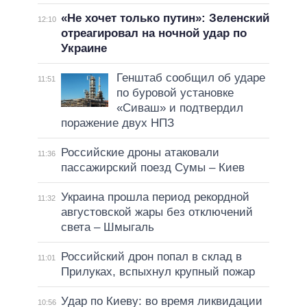
«Не хочет только путин»: Зеленский
12:10
отреагировал на ночной удар по
Украине
Генштаб сообщил об ударе
11:51
по буровой установке
«Сиваш» и подтвердил
поражение двух НПЗ
Российские дроны атаковали
11:36
пассажирский поезд Сумы – Киев
Украина прошла период рекордной
11:32
августовской жары без отключений
света – Шмыгаль
Российский дрон попал в склад в
11:01
Прилуках, вспыхнул крупный пожар
Удар по Киеву: во время ликвидации
10:56