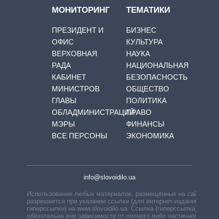
МОНИТОРИНГ
ТЕМАТИКИ
ПРЕЗИДЕНТ И
БИЗНЕС
ОФИС
КУЛЬТУРА
ВЕРХОВНАЯ
НАУКА
РАДА
НАЦИОНАЛЬНАЯ
КАБИНЕТ
БЕЗОПАСНОСТЬ
МИНИСТРОВ
ОБЩЕСТВО
ГЛАВЫ
ПОЛИТИКА
ОБЛАДМИНИСТРАЦИЙ
ПРАВО
МЭРЫ
ФИНАНСЫ
ВСЕ ПЕРСОНЫ
ЭКОНОМИКА
info@slovoidilo.ua
Использование любых материалов, размещённых на сайте,
разрешается при указании ссылки (для интернет-изданий —
гиперссылки) на www.slovoidilo.ua. Ссылка (гиперссылка)
обязательна вне зависимости от полного либо частичного