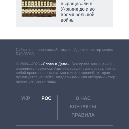
выращивали в
Украине до и во
время большой
войны
Субъект в сфере онлайн-медиа. Идентификатор медиа –
R40-05063
© 2009—2026
«Слово и Дело»
.
Все права защищены и
охраняются законом. Администрация сайта оставляет за
собой право не соглашаться с информацией, которая
публикуется на сайте, владельцами или авторами которой
являются третьи лица.
УКР
РОС
О НАС
КОНТАКТЫ
ПРАВИЛА