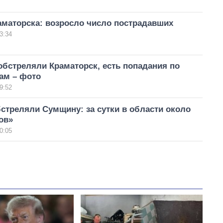
аматорска: возросло число пострадавших
3:34
бстреляли Краматорск, есть попадания по
м – фото
9:52
стреляли Сумщину: за сутки в области около
ов»
0:05