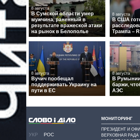
8 августа
В Сумской области умер
8 августа
мужчина, раненный в
В США гот
результате вражеской атаки
расследов
на рынок в Белополье
Трампа – R
8 августа
8 августа
Вучич пообещал
В Румынии
поддерживать Украину на
баржи, что
пути в ЕС
АЭС
МОНИТОРИНГ
ПРЕЗИДЕНТ И ОФ
УКР
РОС
ВЕРХОВНАЯ РАДА