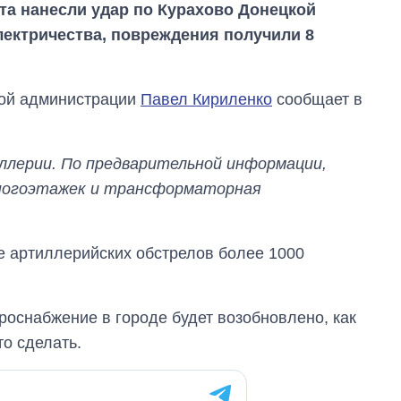
та нанесли удар по Курахово Донецкой
электричества, повреждения получили 8
ной администрации
Павел Кириленко
сообщает в
ллерии. По предварительной информации,
многоэтажек и трансформаторная
е артиллерийских обстрелов более 1000
Сколько
картофеля
роснабжение в городе будет возобновлено, как
выращивали в
Украине до и во
то сделать.
время большой
войны