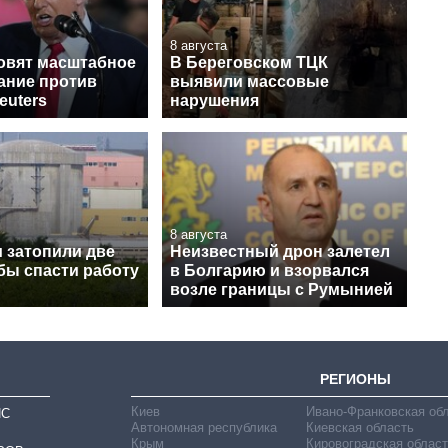
8 августа
овят масштабное
В Береговском ТЦК
ание против
выявили массовые
euters
нарушения
8 августа
 затопили две
Неизвестный дрон залетел
бы спасти работу
в Болгарию и взорвался
возле границы с Румынией
РЕГИОНЫ
Киев
Ивано-Франковская об
ИС
Автономная республика
Киевская область
Крым
Кировоградская област