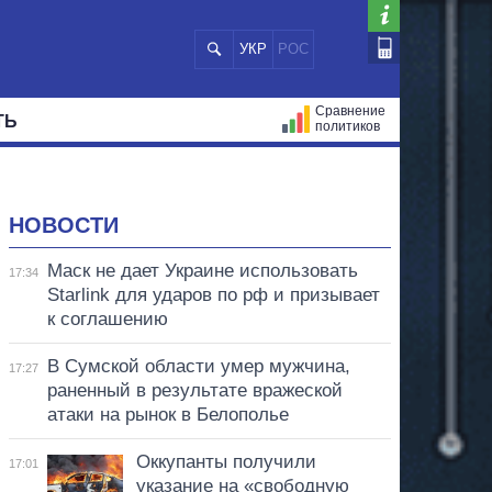
УКР
РОС
Сравнение
ТЬ
политиков
СТРАЦИЙ
МЭРЫ
ВСЕ ПЕРСОНЫ
НОВОСТИ
Маск не дает Украине использовать
17:34
Starlink для ударов по рф и призывает
к соглашению
В Сумской области умер мужчина,
17:27
раненный в результате вражеской
атаки на рынок в Белополье
Оккупанты получили
17:01
указание на «свободную