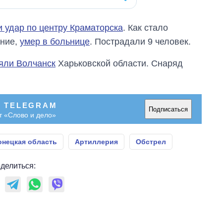
 удар по центру Краматорска
. Как стало
ение,
умер в больнице
. Пострадали 9 человек.
яли Волчанск
Харьковской области. Снаряд
В TELEGRAM
Подписаться
т «Слово и дело»
онецкая область
Артиллерия
Обстрел
делиться: