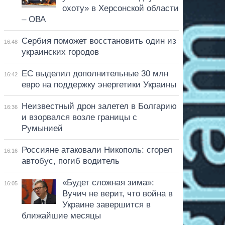
охоту» в Херсонской области
– ОВА
Сербия поможет восстановить один из
16:48
украинских городов
ЕС выделил дополнительные 30 млн
16:42
евро на поддержку энергетики Украины
Неизвестный дрон залетел в Болгарию
16:36
и взорвался возле границы с
Румынией
Россияне атаковали Никополь: сгорел
16:16
автобус, погиб водитель
«Будет сложная зима»:
16:05
Вучич не верит, что война в
Украине завершится в
ближайшие месяцы