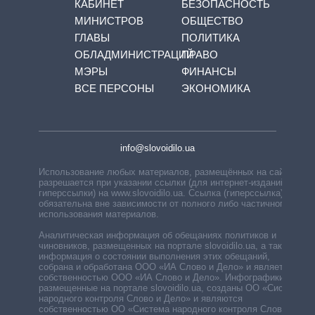
КАБИНЕТ
БЕЗОПАСНОСТЬ
МИНИСТРОВ
ОБЩЕСТВО
ГЛАВЫ
ПОЛИТИКА
ОБЛАДМИНИСТРАЦИЙ
ПРАВО
МЭРЫ
ФИНАНСЫ
ВСЕ ПЕРСОНЫ
ЭКОНОМИКА
info@slovoidilo.ua
Использование любых материалов, размещённых на сайте,
разрешается при указании ссылки (для интернет-изданий —
гиперссылки) на www.slovoidilo.ua. Ссылка (гиперссылка)
обязательна вне зависимости от полного либо частичного
использования материалов.
Аналитическая информация об обещаниях политиков и
чиновников, размещенных на портале slovoidilo.ua, а также
информация о состоянии выполнения этих обещаний,
собрана и обработана ООО «ИА Слово и Дело» и является
собственностью ООО «ИА Слово и Дело». Инфографики,
размещенные на портале slovoidilo.ua, созданы ОО «Система
народного контроля Слово и Дело» и являются
собственностью ОО «Система народного контроля Слово и