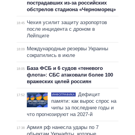
пострадавших из-за российских
обстрелов стадиона «Черноморец»
Чехия усилит защиту аэропортов
18:45
после инцидента с дроном в
Лейпциге
Международные резервы Украины
18:09
сократились в июле
База ФСБ и 6 судов «теневого
18:05
флота»: СБС атаковали более 100
вражеских целей россиян
Дефицит
ИНФОГРАФИКА
17:52
памяти: как вырос спрос на
чипы за последние годы и
что прогнозируют на 2027-й
Армия рф нанесла удары по 7
17:38
объектам Укрнафты, которые