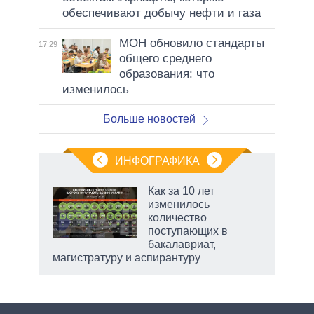
обеспечивают добычу нефти и газа
МОН обновило стандарты
17:29
общего среднего
образования: что
изменилось
Больше новостей
ИНФОГРАФИКА
Как за 10 лет
изменилось
не за
количество
асть
поступающих в
елью
бакалавриат,
магистратуру и аспирантуру