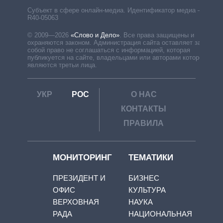
Субъект в сфере онлайн-медиа. Идентификатор медиа –
R40-05063
© 2009—2026
«Слово и Дело»
.
Все права защищены и
охраняются законом. Администрация сайта оставляет за
собой право не соглашаться с информацией, которая
публикуется на сайте, владельцами или авторами которой
являются третьи лица.
УКР
РОС
О НАС
КОНТАКТЫ
ПРАВИЛА
МОНИТОРИНГ
ТЕМАТИКИ
ПРЕЗИДЕНТ И
БИЗНЕС
ОФИС
КУЛЬТУРА
ВЕРХОВНАЯ
НАУКА
РАДА
НАЦИОНАЛЬНАЯ