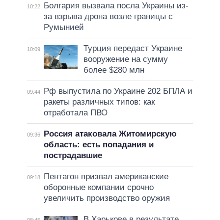
Болгария вызвала посла Украины из-
10:22
за взрыва дрона возле границы с
Румынией
Турция передаст Украине
10:09
вооружение на сумму
более $280 млн
Рф выпустила по Украине 202 БПЛА и
09:44
ракеты различных типов: как
отработала ПВО
Россия атаковала Житомирскую
09:36
область: есть попадания и
пострадавшие
Пентагон призвал американские
09:18
оборонные компании срочно
увеличить производство оружия
В Харькове в результате
08:45