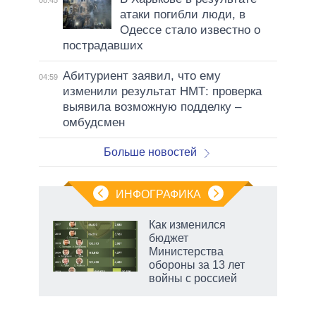
атаки погибли люди, в
Одессе стало известно о
пострадавших
Абитуриент заявил, что ему
04:59
изменили результат НМТ: проверка
выявила возможную подделку –
омбудсмен
Больше новостей
ИНФОГРАФИКА
 5
Как изменился
го
бюджет
сть
Министерства
ВР
обороны за 13 лет
войны с россией