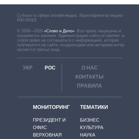
Субъект в сфере онлайн-медиа. Идентификатор медиа –
R40-05063
© 2009—2026
«Слово и Дело»
.
Все права защищены и
охраняются законом. Администрация сайта оставляет за
собой право не соглашаться с информацией, которая
публикуется на сайте, владельцами или авторами которой
являются третьи лица.
УКР
РОС
О НАС
КОНТАКТЫ
ПРАВИЛА
МОНИТОРИНГ
ТЕМАТИКИ
ПРЕЗИДЕНТ И
БИЗНЕС
ОФИС
КУЛЬТУРА
ВЕРХОВНАЯ
НАУКА