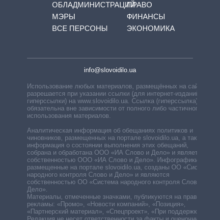
ОБЛАДМИНИСТРАЦИЙ
ПРАВО
МЭРЫ
ФИНАНСЫ
ВСЕ ПЕРСОНЫ
ЭКОНОМИКА
info@slovoidilo.ua
Использование любых материалов, размещённых на сайте,
разрешается при указании ссылки (для интернет-изданий —
гиперссылки) на www.slovoidilo.ua. Ссылка (гиперссылка)
обязательна вне зависимости от полного либо частичного
использования материалов.
Аналитическая информация об обещаниях политиков и
чиновников, размещенных на портале slovoidilo.ua, а также
информация о состоянии выполнения этих обещаний,
собрана и обработана ООО «ИА Слово и Дело» и является
собственностью ООО «ИА Слово и Дело». Инфографики,
размещенные на портале slovoidilo.ua, созданы ОО «Система
народного контроля Слово и Дело» и являются
собственностью ОО «Система народного контроля Слово и
Дело».
Материалы, отмеченные значками, публикуются на правах
рекламы: «Промо», «Новости компаний», «Позиция»,
«Партнерский материал», «Спецпроект», «При поддержке».
Редакция не несет ответственности за факты и оценочные