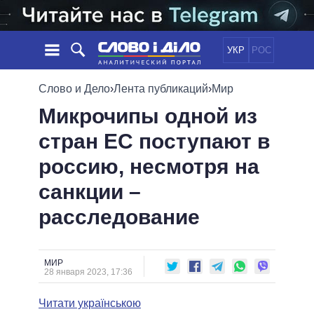
УКР
РОС
НОВОСТИ
Слово и Дело
›
Лента публикаций
›
Мир
Микрочипы одной из
ОБЕЩАНИЯ
ЛЕНТА
ПОЛИТИКА
стран ЕС поступают в
СОБЫТИЯ
ЭКОНОМИКА
ПОЛИТИКИ
россию, несмотря на
СТАТЬИ
ОБЩЕСТВО
ИНФОГРАФИКА
МНЕНИЯ
МИР
ВСЕ ПОЛИТИКИ
санкции –
ОБЗОРЫ
ПРЕЗИДЕНТ И ОФИС
расследование
ВИДЕО
ДАЙДЖЕСТЫ
ВЕРХОВНАЯ РАДА
ПОДДЕРЖАТЬ
КАБИНЕТ МИНИСТРОВ
ГЛАВЫ ОБЛАДМИНИСТРАЦИЙ
МИР
СРАВНЕНИЕ ПОЛИТИКОВ
28 января 2023, 17:36
МЭРЫ
Читати українською
ВСЕ ПЕРСОНЫ