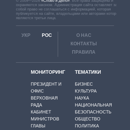
© 2009—2026
«Слово и Дело»
.
Все права защищены и
охраняются законом. Администрация сайта оставляет за
собой право не соглашаться с информацией, которая
публикуется на сайте, владельцами или авторами которой
являются третьи лица.
УКР
РОС
О НАС
КОНТАКТЫ
ПРАВИЛА
МОНИТОРИНГ
ТЕМАТИКИ
ПРЕЗИДЕНТ И
БИЗНЕС
ОФИС
КУЛЬТУРА
ВЕРХОВНАЯ
НАУКА
РАДА
НАЦИОНАЛЬНАЯ
КАБИНЕТ
БЕЗОПАСНОСТЬ
МИНИСТРОВ
ОБЩЕСТВО
ГЛАВЫ
ПОЛИТИКА