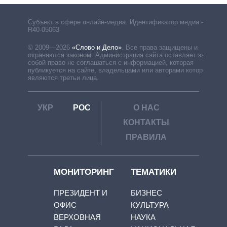
Субъект в сфере онлайн-медиа. Идентификатор медиа –
R40-05063
© 2009—2026
«Слово и Дело»
.
Все права защищены и
охраняются законом. Администрация сайта оставляет за
собой право не соглашаться с информацией, которая
публикуется на сайте, владельцами или авторами которой
являются третьи лица.
УКР
РОС
О НАС
КОНТАКТЫ
ПРАВИЛА
МОНИТОРИНГ
ТЕМАТИКИ
ПРЕЗИДЕНТ И
БИЗНЕС
ОФИС
КУЛЬТУРА
ВЕРХОВНАЯ
НАУКА