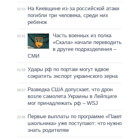
На Киевщине из-за российской атаки
02:53
погибли три человека, среди них
ребенок
Часть военных из полка
02:41
«Скала» начали переводить
в другие подразделения –
СМИ
Удары рф по портам могут вдвое
01:59
сократить экспорт украинского зерна
Разведка США допускает, что дрон
00:57
возле самолета Украины в Лейпциге
мог принадлежать рф – WSJ
Первые выплаты по программе «Пакет
23:56
школьника» уже поступают: что нужно
знать родителям