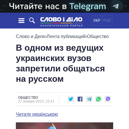
УКР
РОС
НОВОСТИ
Слово и Дело
›
Лента публикаций
›
Общество
В одном из ведущих
ОБЕЩАНИЯ
ЛЕНТА
ПОЛИТИКА
украинских вузов
СОБЫТИЯ
ЭКОНОМИКА
ПОЛИТИКИ
запретили общаться
СТАТЬИ
ОБЩЕСТВО
ИНФОГРАФИКА
МНЕНИЯ
МИР
ВСЕ ПОЛИТИКИ
на русском
ОБЗОРЫ
ПРЕЗИДЕНТ И ОФИС
ВИДЕО
ДАЙДЖЕСТЫ
ВЕРХОВНАЯ РАДА
ОБЩЕСТВО
ПОДДЕРЖАТЬ
КАБИНЕТ МИНИСТРОВ
27 января 2023, 22:41
ГЛАВЫ ОБЛАДМИНИСТРАЦИЙ
СРАВНЕНИЕ ПОЛИТИКОВ
Читати українською
МЭРЫ
ВСЕ ПЕРСОНЫ