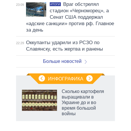
Враг обстрелял
ИТОГИ
23:09
стадион «Черноморец», а
Сенат США поддержал
«адские санкции» против рф. Главное
за день
Оккупанты ударили из РСЗО по
22:29
Славянску, есть жертва и ранены
Больше новостей
ИНФОГРАФИКА
 как
Сколько картофеля
чипы
выращивали в
ды и
Украине до и во
т на
время большой
войны
рф