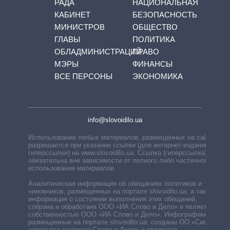
РАДА
НАЦИОНАЛЬНАЯ
КАБИНЕТ
БЕЗОПАСНОСТЬ
МИНИСТРОВ
ОБЩЕСТВО
ГЛАВЫ
ПОЛИТИКА
ОБЛАДМИНИСТРАЦИЙ
ПРАВО
МЭРЫ
ФИНАНСЫ
ВСЕ ПЕРСОНЫ
ЭКОНОМИКА
info@slovoidilo.ua
Использование любых материалов, размещённых на сайте,
разрешается при указании ссылки (для интернет-изданий —
гиперссылки) на www.slovoidilo.ua. Ссылка (гиперссылка)
обязательна вне зависимости от полного либо частичного
использования материалов.
Аналитическая информация об обещаниях политиков и
чиновников, размещенных на портале slovoidilo.ua, а также
информация о состоянии выполнения этих обещаний,
собрана и обработана ООО «ИА Слово и Дело» и является
собственностью ООО «ИА Слово и Дело». Инфографики,
размещенные на портале slovoidilo.ua, созданы ОО «Система
народного контроля Слово и Дело» и являются