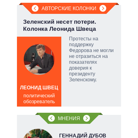
АВТОРСКИЕ КОЛОНКИ
но
Зеленский несет потери.
Пят
Колонка Леонида Швеца
Укр
Протесты на
поддержку
ой
Федорова не могли
не отразиться на
показателях
доверия к
президенту
и
Зеленскому.
ЛЕОНИД ШВЕЦ
АЛ
Р
политический
обозреватель
пол
обо
МНЕНИЯ
О
ГЕННАДИЙ ДУБОВ