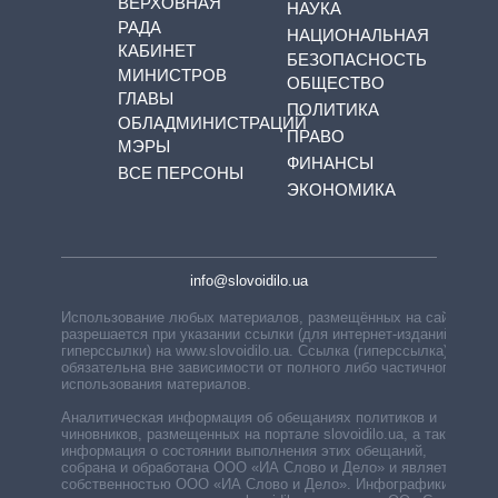
ВЕРХОВНАЯ
НАУКА
РАДА
НАЦИОНАЛЬНАЯ
КАБИНЕТ
БЕЗОПАСНОСТЬ
МИНИСТРОВ
ОБЩЕСТВО
ГЛАВЫ
ПОЛИТИКА
ОБЛАДМИНИСТРАЦИЙ
ПРАВО
МЭРЫ
ФИНАНСЫ
ВСЕ ПЕРСОНЫ
ЭКОНОМИКА
info@slovoidilo.ua
Использование любых материалов, размещённых на сайте,
разрешается при указании ссылки (для интернет-изданий —
гиперссылки) на www.slovoidilo.ua. Ссылка (гиперссылка)
обязательна вне зависимости от полного либо частичного
использования материалов.
Аналитическая информация об обещаниях политиков и
чиновников, размещенных на портале slovoidilo.ua, а также
информация о состоянии выполнения этих обещаний,
собрана и обработана ООО «ИА Слово и Дело» и является
собственностью ООО «ИА Слово и Дело». Инфографики,