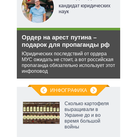
перт
кандидат юридических
наук
Ордер на арест путина –
Анн
подарок для пропаганды рф
не 
НА
Юридических последствий от ордера
МУС ожидать не стоит, а вот российская
ения
Може
пропаганда обязательно использует этот
анне
инфоповод
ляет
може
попы
ИНФОГРАФИКА
Сколько картофеля
выращивали в
Украине до и во
ет
время большой
войны
маги