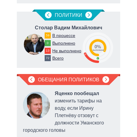
ПОЛИТИКИ
на
Столар Вадим Михайлович
В процессе
59
Выполнено
0
0%
Не выполнено
13
82
о
выполнено
18
Всего
72
0
ОБЕЩАНИЯ ПОЛИТИКОВ
ал
Яценко пообещал
изменить тарифы на
воду, если Ирину
ела
Плетнёву отзовут с
2026
должности Уманского
городского головы
коми