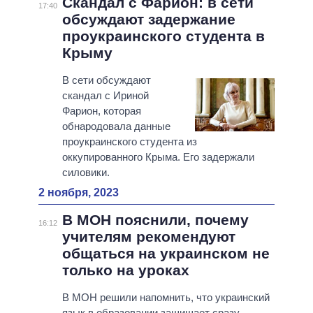
Скандал с Фарион: в сети
17:40
обсуждают задержание
проукраинского студента в
Крыму
В сети обсуждают
скандал с Ириной
Фарион, которая
обнародовала данные
проукраинского студента из
оккупированного Крыма. Его задержали
силовики.
2 ноября, 2023
В МОН пояснили, почему
16:12
учителям рекомендуют
общаться на украинском не
только на уроках
В МОН решили напомнить, что украинский
язык в образовании защищает сразу