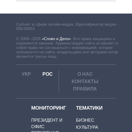
Субъект в сфере онлайн-медиа. Идентификатор медиа –
R40-05063
© 2009—2026
«Слово и Дело»
.
Все права защищены и
охраняются законом. Администрация сайта оставляет за
собой право не соглашаться с информацией, которая
публикуется на сайте, владельцами или авторами которой
являются третьи лица.
УКР
РОС
О НАС
КОНТАКТЫ
ПРАВИЛА
МОНИТОРИНГ
ТЕМАТИКИ
ПРЕЗИДЕНТ И
БИЗНЕС
ОФИС
КУЛЬТУРА