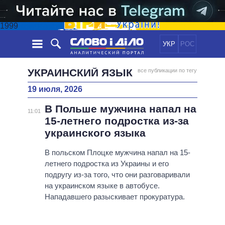
1999
УКР
РОС
НОВОСТИ
УКРАИНСКИЙ ЯЗЫК
все публикации по тегу
19 июля, 2026
ОБЕЩАНИЯ
ЛЕНТА
ПОЛИТИКА
В Польше мужчина напал на
СОБЫТИЯ
ЭКОНОМИКА
11:01
ПОЛИТИКИ
15-летнего подростка из-за
СТАТЬИ
ОБЩЕСТВО
украинского языка
ИНФОГРАФИКА
МНЕНИЯ
МИР
ВСЕ ПОЛИТИКИ
ОБЗОРЫ
В польском Плоцке мужчина напал на 15-
ПРЕЗИДЕНТ И ОФИС
ВИДЕО
летнего подростка из Украины и его
ДАЙДЖЕСТЫ
ВЕРХОВНАЯ РАДА
подругу из-за того, что они разговаривали
ПОДДЕРЖАТЬ
КАБИНЕТ МИНИСТРОВ
на украинском языке в автобусе.
ГЛАВЫ ОБЛАДМИНИСТРАЦИЙ
Нападавшего разыскивает прокуратура.
СРАВНЕНИЕ ПОЛИТИКОВ
МЭРЫ