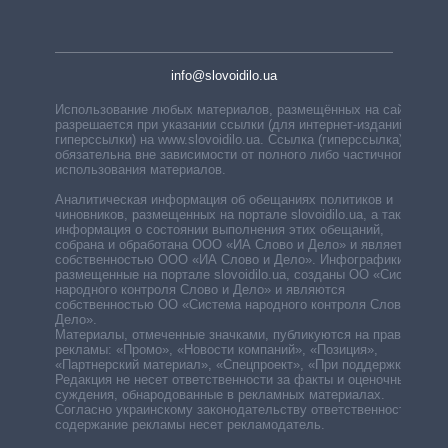
info@slovoidilo.ua
Использование любых материалов, размещённых на сайте,
разрешается при указании ссылки (для интернет-изданий —
гиперссылки) на www.slovoidilo.ua. Ссылка (гиперссылка)
обязательна вне зависимости от полного либо частичного
использования материалов.
Аналитическая информация об обещаниях политиков и
чиновников, размещенных на портале slovoidilo.ua, а также
информация о состоянии выполнения этих обещаний,
собрана и обработана ООО «ИА Слово и Дело» и является
собственностью ООО «ИА Слово и Дело». Инфографики,
размещенные на портале slovoidilo.ua, созданы ОО «Система
народного контроля Слово и Дело» и являются
собственностью ОО «Система народного контроля Слово и
Дело».
Материалы, отмеченные значками, публикуются на правах
рекламы: «Промо», «Новости компаний», «Позиция»,
«Партнерский материал», «Спецпроект», «При поддержке».
Редакция не несет ответственности за факты и оценочные
суждения, обнародованные в рекламных материалах.
Согласно украинскому законодательству ответственность за
содержание рекламы несет рекламодатель.