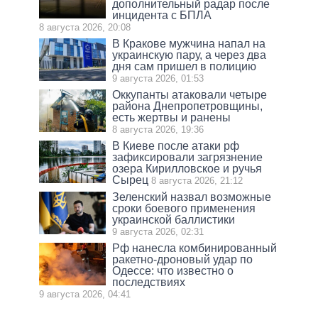
дополнительный радар после
инцидента с БПЛА
8 августа 2026, 20:08
В Кракове мужчина напал на
украинскую пару, а через два
дня сам пришел в полицию
9 августа 2026, 01:53
Оккупанты атаковали четыре
района Днепропетровщины,
есть жертвы и ранены
8 августа 2026, 19:36
В Киеве после атаки рф
зафиксировали загрязнение
озера Кирилловское и ручья
Сырец
8 августа 2026, 21:12
Зеленский назвал возможные
сроки боевого применения
украинской баллистики
9 августа 2026, 02:31
Рф нанесла комбинированный
ракетно-дроновый удар по
Одессе: что известно о
последствиях
9 августа 2026, 04:41