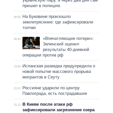
украинскую пару, а через два дня сам
пришел в полицию
На Буковине произошло
00:55
землетрясение: где зафиксировали
толчки
«Впечатляющие потери»:
00:41
Зеленский оценил
результаты 40-дневной
операции против рф
Испанская разведка предупредила о
23:55
новой попытке массового прорыва
мигрантов в Сеуту
Россияне ударили по центру
21:57
Павлограда, есть пострадавшие
В Киеве после атаки рф
21:12
зафиксировали загрязнение озера