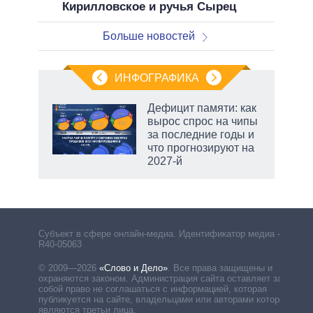
Кирилловское и ручья Сырец
Больше новостей
ИНФОГРАФИКА
 5
Дефицит памяти: как
го
вырос спрос на чипы
сть
за последние годы и
ВР
что прогнозируют на
2027-й
Субъект в сфере онлайн-медиа. Идентификатор медиа –
R40-05063
© 2009—2026
«Слово и Дело»
.
Все права защищены и
охраняются законом. Администрация сайта оставляет за
собой право не соглашаться с информацией, которая
публикуется на сайте, владельцами или авторами которой
являются третьи лица.