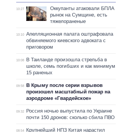
Оккупанты атаковали БПЛА
10:27
рынок на Сумщине, есть
тяжелораненые
Апелляционная палата оштрафовала
10:10
обвиняемого киевского адвоката с
приговором
В Таиланде произошла стрельба в
10:08
школе, семь погибших и как минимум
15 раненых
В Крыму после серии взрывов
09:58
произошел масштабный пожар на
аэродроме «Гвардейское»
Россия ночью выпустила по Украине
09:32
почти 150 дронов: сколько сбила ПВО
Крупнейший НПЗ Китая нарастил
08:54