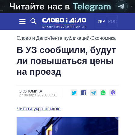
УКР
РОС
НОВОСТИ
Слово и Дело
›
Лента публикаций
›
Экономика
В УЗ сообщили, будут
ОБЕЩАНИЯ
ЛЕНТА
ПОЛИТИКА
ли повышаться цены
СОБЫТИЯ
ЭКОНОМИКА
ПОЛИТИКИ
на проезд
СТАТЬИ
ОБЩЕСТВО
ИНФОГРАФИКА
МНЕНИЯ
МИР
ВСЕ ПОЛИТИКИ
ОБЗОРЫ
ПРЕЗИДЕНТ И ОФИС
ВИДЕО
ЭКОНОМИКА
ДАЙДЖЕСТЫ
27 января 2023, 01:31
ВЕРХОВНАЯ РАДА
ПОДДЕРЖАТЬ
КАБИНЕТ МИНИСТРОВ
Читати українською
ГЛАВЫ ОБЛАДМИНИСТРАЦИЙ
СРАВНЕНИЕ ПОЛИТИКОВ
МЭРЫ
ВСЕ ПЕРСОНЫ