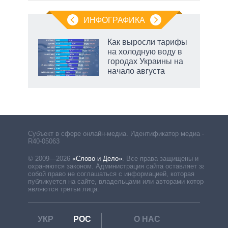
ИНФОГРАФИКА
Как выросли тарифы
на холодную воду в
городах Украины на
начало августа
Субъект в сфере онлайн-медиа. Идентификатор медиа –
R40-05063
© 2009—2026
«Слово и Дело»
.
Все права защищены и
охраняются законом. Администрация сайта оставляет за
собой право не соглашаться с информацией, которая
публикуется на сайте, владельцами или авторами которой
являются третьи лица.
УКР
РОС
О НАС