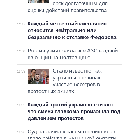
срок достаточным для
оценки действий правительства
Каждый четвертый киевлянин
12:12
относится нейтрально или
безразлично к отставке Федорова
Россия уничтожила все АЗС в одной
12:06
из общин на Полтавщине
Стало известно, как
11:39
украинцы оценивают
участие блогеров в
протестных акциях
Каждый третий украинец считает,
11:35
что смена главкома произошла под
давлением протестов
Суд назначил к рассмотрению иск к
11:20
главе райсуда в Винницкой области