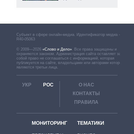
Субъект в сфере онлайн-медиа. Идентификатор медиа –
R40-05063
© 2009—2026
«Слово и Дело»
.
Все права защищены и
охраняются законом. Администрация сайта оставляет за
собой право не соглашаться с информацией, которая
публикуется на сайте, владельцами или авторами которой
являются третьи лица.
УКР
РОС
О НАС
КОНТАКТЫ
ПРАВИЛА
МОНИТОРИНГ
ТЕМАТИКИ