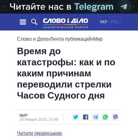
УКР
РОС
НОВОСТИ
Слово и Дело
›
Лента публикаций
›
Мир
Время до
ОБЕЩАНИЯ
ЛЕНТА
ПОЛИТИКА
катастрофы: как и по
СОБЫТИЯ
ЭКОНОМИКА
ПОЛИТИКИ
каким причинам
СТАТЬИ
ОБЩЕСТВО
ИНФОГРАФИКА
МНЕНИЯ
МИР
ВСЕ ПОЛИТИКИ
переводили стрелки
ОБЗОРЫ
ПРЕЗИДЕНТ И ОФИС
Часов Судного дня
ВИДЕО
ДАЙДЖЕСТЫ
ВЕРХОВНАЯ РАДА
ПОДДЕРЖАТЬ
КАБИНЕТ МИНИСТРОВ
ГЛАВЫ ОБЛАДМИНИСТРАЦИЙ
МИР
СРАВНЕНИЕ ПОЛИТИКОВ
26 января 2023, 14:46
МЭРЫ
Читати українською
ВСЕ ПЕРСОНЫ