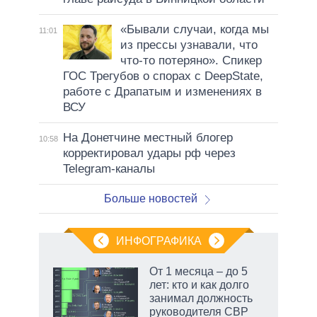
«Бывали случаи, когда мы
11:01
из прессы узнавали, что
что-то потеряно». Спикер
ГОС Трегубов о спорах с DeepState,
работе с Драпатым и изменениях в
ВСУ
На Донетчине местный блогер
10:58
корректировал удары рф через
Telegram-каналы
Больше новостей
ИНФОГРАФИКА
еля
От 1 месяца – до 5
лет: кто и как долго
занимал должность
руководителя СВР