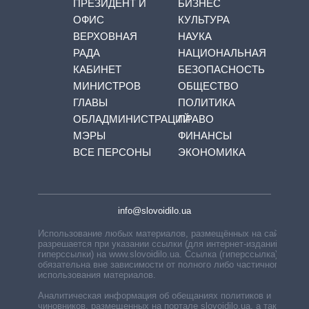
ПРЕЗИДЕНТ И
БИЗНЕС
ОФИС
КУЛЬТУРА
ВЕРХОВНАЯ
НАУКА
РАДА
НАЦИОНАЛЬНАЯ
КАБИНЕТ
БЕЗОПАСНОСТЬ
МИНИСТРОВ
ОБЩЕСТВО
ГЛАВЫ
ПОЛИТИКА
ОБЛАДМИНИСТРАЦИЙ
ПРАВО
МЭРЫ
ФИНАНСЫ
ВСЕ ПЕРСОНЫ
ЭКОНОМИКА
info@slovoidilo.ua
Использование любых материалов, размещённых на сайте,
разрешается при указании ссылки (для интернет-изданий —
гиперссылки) на www.slovoidilo.ua. Ссылка (гиперссылка)
обязательна вне зависимости от полного либо частичного
использования материалов.
Аналитическая информация об обещаниях политиков и
чиновников, размещенных на портале slovoidilo.ua, а также