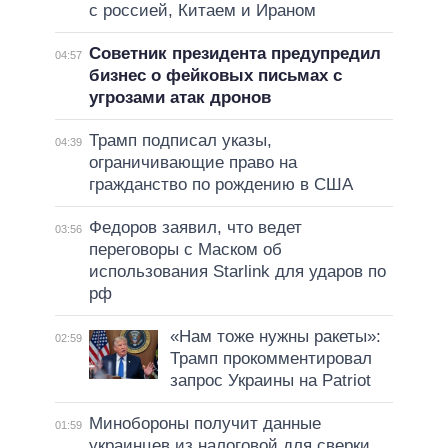
с россией, Китаем и Ираном
Советник президента предупредил
04:57
бизнес о фейковых письмах с
угрозами атак дронов
Трамп подписал указы,
04:39
ограничивающие право на
гражданство по рождению в США
Федоров заявил, что ведет
03:56
переговоры с Маском об
использования Starlink для ударов по
рф
«Нам тоже нужны ракеты»:
02:59
Трамп прокомментировал
запрос Украины на Patriot
Минобороны получит данные
01:59
украинцев из налоговой для сверки